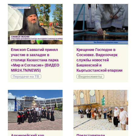
Епископ Савватий принял
Крещение Господне в
участие в закладке в
Сосновке. Видеоочерк
столице Казахстана парка
службы новостей
«Мир и Согласие» (ВИДЕО
Бишкекской и
MIR24.TN/NEWS)
Кыргызстанской епархии
Передачи на ТВ
Видеосюжеты
Архиерейский хор
Представители