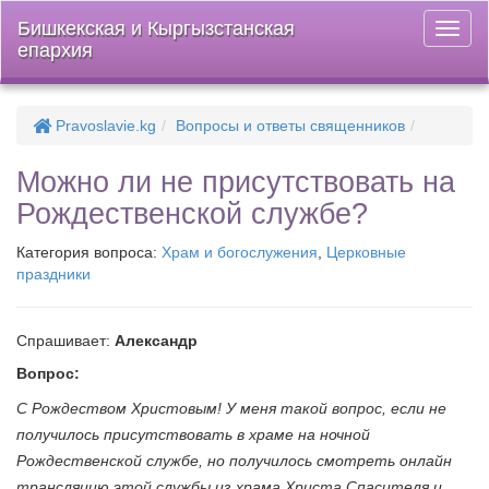
Бишкекская и Кыргызстанская
Откры
епархия
меню
Pravoslavie.kg
Вопросы и ответы священников
Можно ли не присутствовать на
Рождественской службе?
Категория вопроса:
Храм и богослужения
,
Церковные
праздники
Спрашивает:
Александр
Вопрос:
С Рождеством Христовым! У меня такой вопрос, если не
получилось присутствовать в храме на ночной
Рождественской службе, но получилось смотреть онлайн
трансляцию этой службы из храма Христа Спасителя и