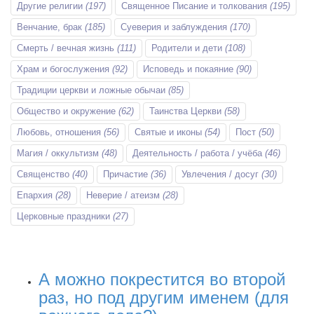
Другие религии
(197)
Священное Писание и толкования
(195)
Венчание, брак
(185)
Суеверия и заблуждения
(170)
Смерть / вечная жизнь
(111)
Родители и дети
(108)
Храм и богослужения
(92)
Исповедь и покаяние
(90)
Традиции церкви и ложные обычаи
(85)
Общество и окружение
(62)
Таинства Церкви
(58)
Любовь, отношения
(56)
Святые и иконы
(54)
Пост
(50)
Магия / оккультизм
(48)
Деятельность / работа / учёба
(46)
Священство
(40)
Причастие
(36)
Увлечения / досуг
(30)
Епархия
(28)
Неверие / атеизм
(28)
Церковные праздники
(27)
А можно покрестится во второй
раз, но под другим именем (для