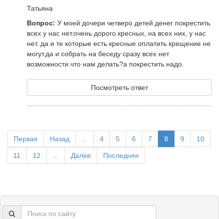
Татьяна
Вопрос:
У моей дочери четверо детей.денег покрестить
всех у нас нет.очень дорого.кресных, на всех них, у нас
нет..да и те которые есть кресные оплатить крещение не
могут.да и собрать на беседу сразу всех нет
возможности.что нам делать?а покрестить надо.
Посмотреть ответ
Первая
Назад
...
4
5
6
7
8
9
10
11
12
...
Далее
Последняя