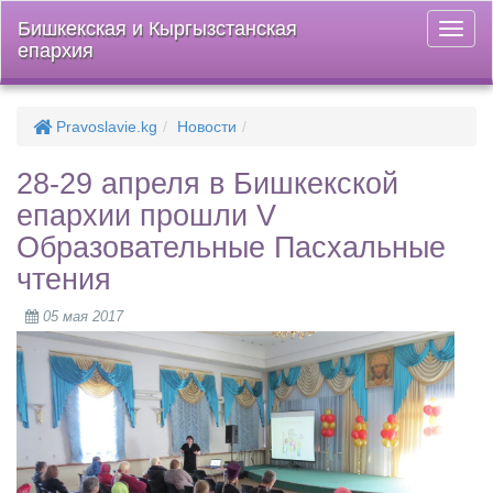
Бишкекская и Кыргызстанская
Откры
епархия
меню
Pravoslavie.kg
Новости
28-29 апреля в Бишкекской
епархии прошли V
Образовательные Пасхальные
чтения
05 мая 2017