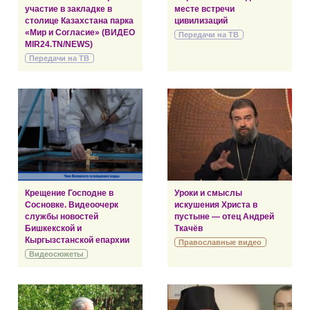
участие в закладке в
месте встречи
столице Казахстана парка
цивилизаций
«Мир и Согласие» (ВИДЕО
Передачи на ТВ
MIR24.TN/NEWS)
Передачи на ТВ
Крещение Господне в
Уроки и смыслы
Сосновке. Видеоочерк
искушения Христа в
службы новостей
пустыне — отец Андрей
Бишкекской и
Ткачёв
Кыргызстанской епархии
Православные видео
Видеосюжеты