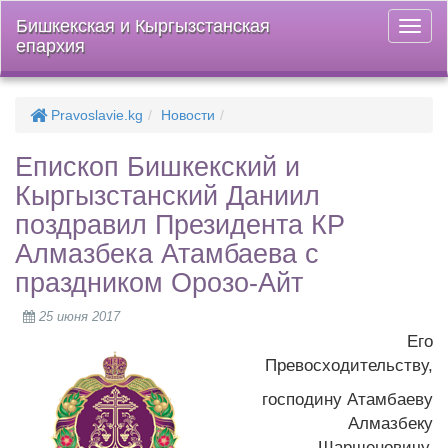
Бишкекская и Кыргызстанская
Откры
епархия
меню
Pravoslavie.kg
Новости
Епископ Бишкекский и
Кыргызстанский Даниил
поздравил Президента КР
Алмазбека Атамбаева с
праздником Орозо-Айт
25 июня 2017
Его
Превосходительству,
господину Атамбаеву
Алмазбеку
Шаршеновичу,