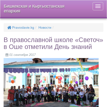
Бишкекская и Кыргызстанская
Откры
епархия
меню
Pravoslavie.kg
Новости
В православной школе «Светоч»
в Оше отметили День знаний
01 сентября 2017