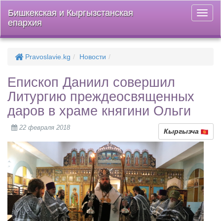
Бишкекская и Кыргызстанская
Откры
епархия
меню
Pravoslavie.kg
Новости
Епископ Даниил совершил
Литургию преждеосвященных
даров в храме княгини Ольги
22 февраля 2018
Кыргызча