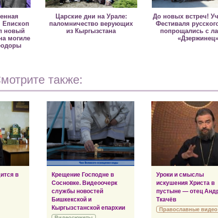
ненная
Царские дни на Урале:
До новых встреч! У
 Епископ
паломничество верующих
Фестиваля русског
л новый
из Кыргызстана
попрощались с ла
на могиле
«Дзержинец
еодоры
мотрите также:
ится в
Крещение Господне в
Уроки и смыслы
Сосновке. Видеоочерк
искушения Христа в
службы новостей
пустыне — отец Анд
Бишкекской и
Ткачёв
Кыргызстанской епархии
Православные видео
Видеосюжеты