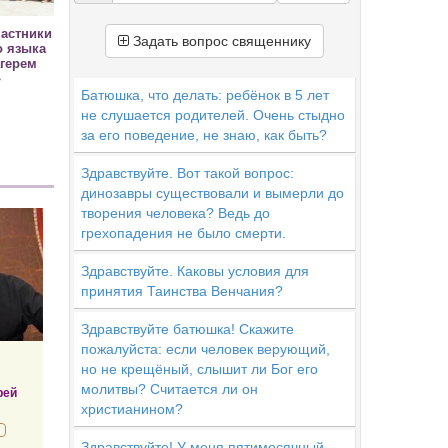
частники
Задать вопрос священнику
о языка
герем
»
Батюшка, что делать: ребёнок в 5 лет
не слушается родителей. Очень стыдно
за его поведение, не знаю, как быть?
Здравствуйте. Вот такой вопрос:
динозавры существовали и вымерли до
творения человека? Ведь до
грехопадения не было смерти.
Здравствуйте. Каковы условия для
принятия Таинства Венчания?
Здравствуйте батюшка! Скажите
пожалуйста: если человек верующий,
но не крещёный, слышит ли Бог его
молитвы? Считается ли он
рей
христианином?
Здравствуйте! У меня пятимесячный