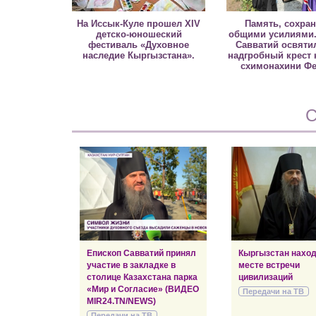
На Иссык-Куле прошел XIV
Память, сохра
детско-юношеский
общими усилиями.
фестиваль «Духовное
Савватий освяти
наследие Кыргызстана».
надгробный крест 
схимонахини Ф
С
Епископ Савватий принял
Кыргызстан наход
участие в закладке в
месте встречи
столице Казахстана парка
цивилизаций
«Мир и Согласие» (ВИДЕО
Передачи на ТВ
MIR24.TN/NEWS)
Передачи на ТВ