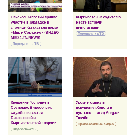
Епископ Савватий принял
Кыргызстан находится в
участие в закладке в
месте встречи
столице Казахстана парка
цивилизаций
«Мир и Согласие» (ВИДЕО
Передачи на ТВ
MIR24.TN/NEWS)
Передачи на ТВ
Крещение Господне в
Уроки и смыслы
Сосновке. Видеоочерк
искушения Христа в
службы новостей
пустыне — отец Андрей
Бишкекской и
Ткачёв
Кыргызстанской епархии
Православные видео
Видеосюжеты