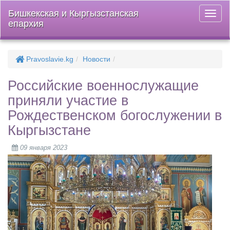
Бишкекская и Кыргызстанская
Откры
епархия
меню
Pravoslavie.kg
Новости
Российские военнослужащие
приняли участие в
Рождественском богослужении в
Кыргызстане
09 января 2023