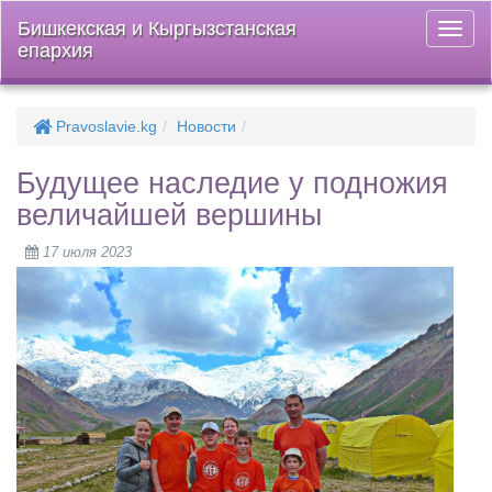
Бишкекская и Кыргызстанская
Откры
епархия
меню
Pravoslavie.kg
Новости
Будущее наследие у подножия
величайшей вершины
17 июля 2023