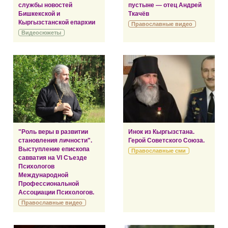
службы новостей
пустыне — отец Андрей
Бишкекской и
Ткачёв
Кыргызстанской епархии
Православные видео
Видеосюжеты
"Роль веры в развитии
Инок из Кыргызстана.
становления личности".
Герой Советского Союза.
Выступление епископа
Православные сми
савватия на VI Съезде
Психологов
Международной
Профессиональной
Ассоциации Психологов.
Православные видео