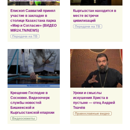
Епископ Савватий принял
Кыргызстан находится в
участие в закладке в
месте встречи
столице Казахстана парка
цивилизаций
«Мир и Согласие» (ВИДЕО
Передачи на ТВ
MIR24.TN/NEWS)
Передачи на ТВ
Крещение Господне в
Уроки и смыслы
Сосновке. Видеоочерк
искушения Христа в
службы новостей
пустыне — отец Андрей
Бишкекской и
Ткачёв
Кыргызстанской епархии
Православные видео
Видеосюжеты