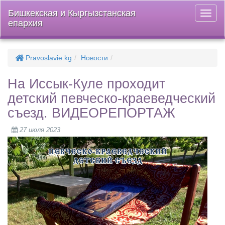
Бишкекская и Кыргызстанская
Откры
епархия
меню
Pravoslavie.kg
Новости
На Иссык-Куле проходит
детский певческо-краеведческий
съезд. ВИДЕОРЕПОРТАЖ
27 июля 2023