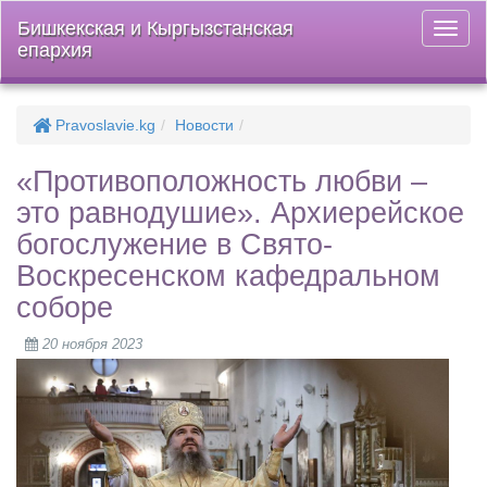
Бишкекская и Кыргызстанская
Откры
епархия
меню
Pravoslavie.kg
Новости
«Противоположность любви –
это равнодушие». Архиерейское
богослужение в Свято-
Воскресенском кафедральном
соборе
20 ноября 2023