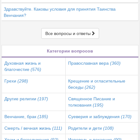
Здравствуйте. Каковы условия для принятия Таинства
Венчания?
Все вопросы и ответы
Категории вопросов
Духовная жизнь и
Православная вера
(360)
благочестие
(576)
Грехи
(298)
Крещение и огласительные
беседы
(262)
Другие религии
(197)
Священное Писание и
толкования
(195)
Венчание, брак
(185)
Суеверия и заблуждения
(170)
Смерть / вечная жизнь
(111)
Родители и дети
(108)
Храм и богослужения
(92)
Исповедь и покаяние
(90)