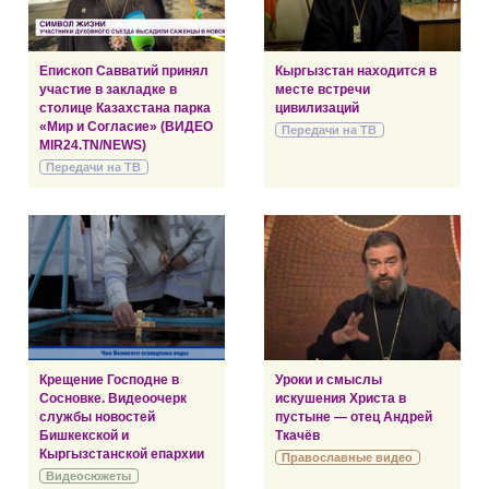
Епископ Савватий принял
Кыргызстан находится в
участие в закладке в
месте встречи
столице Казахстана парка
цивилизаций
«Мир и Согласие» (ВИДЕО
Передачи на ТВ
MIR24.TN/NEWS)
Передачи на ТВ
Крещение Господне в
Уроки и смыслы
Сосновке. Видеоочерк
искушения Христа в
службы новостей
пустыне — отец Андрей
Бишкекской и
Ткачёв
Кыргызстанской епархии
Православные видео
Видеосюжеты