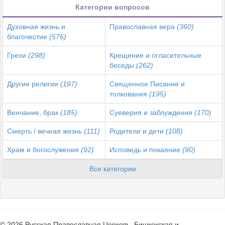
Категории вопросов
Духовная жизнь и
Православная вера
(360)
благочестие
(576)
Грехи
(298)
Крещение и огласительные
беседы
(262)
Другие религии
(197)
Священное Писание и
толкования
(195)
Венчание, брак
(185)
Суеверия и заблуждения
(170)
Смерть / вечная жизнь
(111)
Родители и дети
(108)
Храм и богослужения
(92)
Исповедь и покаяние
(90)
Все категории
© 2026 Русская Православная Церковь. Бишкекская и