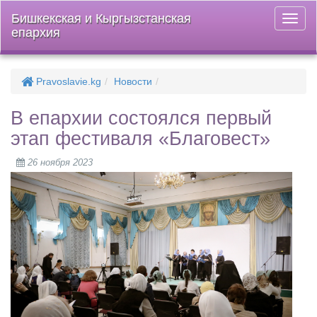
Бишкекская и Кыргызстанская
Откры
епархия
меню
Pravoslavie.kg
Новости
В епархии состоялся первый
этап фестиваля «Благовест»
26 ноября 2023