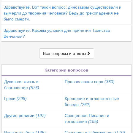
Здравствуйте. Вот такой вопрос: динозавры существовали и
вымерли до творения человека? Ведь до грехопадения не
было смерти.
Здравствуйте. Каковы условия для принятия Таинства
Венчания?
Все вопросы и ответы
Категории вопросов
Духовная жизнь и
Православная вера
(360)
благочестие
(576)
Грехи
(298)
Крещение и огласительные
беседы
(262)
Другие религии
(197)
Священное Писание и
толкования
(195)
Венчание, брак
(185)
Суеверия и заблуждения
(170)