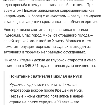
одна просьба к нему не оставалась без ответа. При
всем этом Николай запомнился современникам как
непримиримый борец с язычеством – разрушал идолов
и капища, и защитник христианства – обличал еретиков.
Еще при жизни святитель прославился многими
чудесами. Спас город Миры от страшного голода –
своей горячей молитвой ко Христу. Молился и тем
помогал тонущим морякам на суднах, выводил из
заточения в тюрьмах неправедно осужденных.
Николай Угодник дожил до глубокой старости и умер
примерно в 345-351 годах – точная дата неизвестна.
Почитание святителя Николая на Руси
Русские люди стали почитать Николая
Чудотворца вскоре после Крещения Руси.
Первые иконы святого появились в нашей
стране не позже середины XI века
–
это,