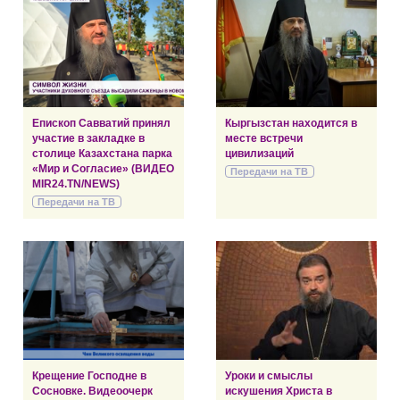
Епископ Савватий принял
Кыргызстан находится в
участие в закладке в
месте встречи
столице Казахстана парка
цивилизаций
«Мир и Согласие» (ВИДЕО
Передачи на ТВ
MIR24.TN/NEWS)
Передачи на ТВ
Крещение Господне в
Уроки и смыслы
Сосновке. Видеоочерк
искушения Христа в