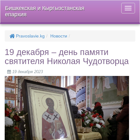
Бишкекская и Кыргызстанская
Откры
епархия
меню
Pravoslavie.kg
Новости
19 декабря – день памяти
святителя Николая Чудотворца
19 декабря 2023