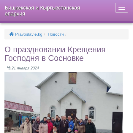
Бишкекская и Кыргызстанская
Откры
епархия
меню
Pravoslavie.kg
Новости
О праздновании Крещения
Господня в Сосновке
21 января 2024