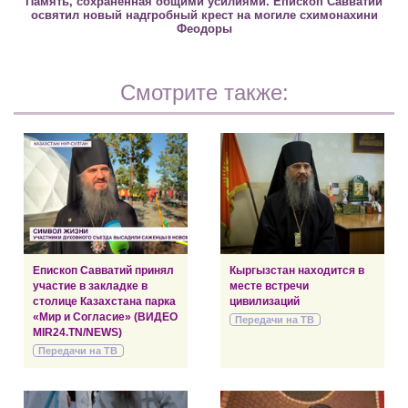
Память, сохраненная общими усилиями. Епископ Савватий
освятил новый надгробный крест на могиле схимонахини
Феодоры
Смотрите также:
Епископ Савватий принял
Кыргызстан находится в
участие в закладке в
месте встречи
столице Казахстана парка
цивилизаций
«Мир и Согласие» (ВИДЕО
Передачи на ТВ
MIR24.TN/NEWS)
Передачи на ТВ