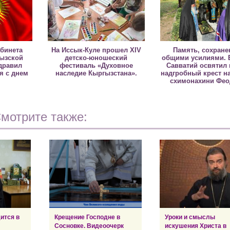
абинета
На Иссык-Куле прошел XIV
Память, сохране
ызской
детско-юношеский
общими усилиями. 
дравил
фестиваль «Духовное
Савватий освятил
я с днем
наследие Кыргызстана».
надгробный крест н
я
схимонахини Фе
мотрите также:
ится в
Крещение Господне в
Уроки и смыслы
Сосновке. Видеоочерк
искушения Христа в