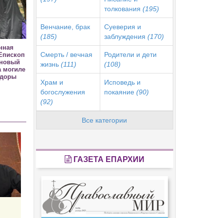
толкования
(195)
Венчание, брак
Суеверия и
(185)
заблуждения
(170)
нная
Смерть / вечная
Родители и дети
Епископ
 новый
жизнь
(111)
(108)
а могиле
одоры
Храм и
Исповедь и
богослужения
покаяние
(90)
(92)
Все категории
ГАЗЕТА ЕПАРХИИ