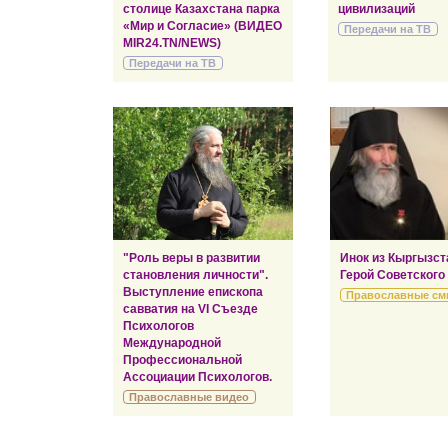
столице Казахстана парка
цивилизаций
«Мир и Согласие» (ВИДЕО
Передачи на ТВ
MIR24.TN/NEWS)
Передачи на ТВ
"Роль веры в развитии
Инок из Кыргызст
становления личности".
Герой Советского
Выступление епископа
Православные см
савватия на VI Съезде
Психологов
Международной
Профессиональной
Ассоциации Психологов.
Православные видео