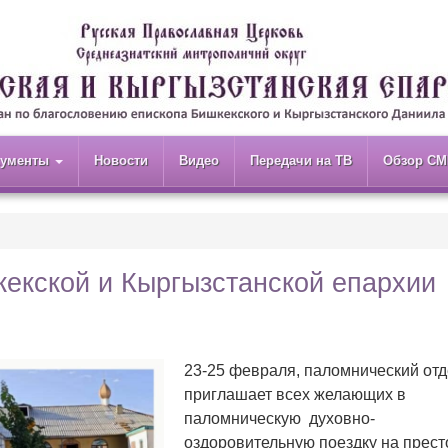
кументы
Новости
Видео
Передачи на ТВ
Обзор СМ
екской и Кыргызстанской епархии
23-25 февраля, паломнический отд
приглашает всех желающих в
паломническую духовно-
оздоровительную поездку на прес