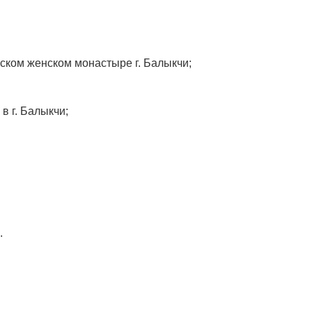
ском женском монастыре г. Балыкчи;
в г. Балыкчи;
.