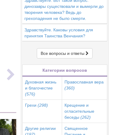
Здравствуйте. Вот такой вопрос:
динозавры существовали и вымерли до
творения человека? Ведь до
грехопадения не было смерти.
Здравствуйте. Каковы условия для
принятия Таинства Венчания?
Все вопросы и ответы
ь
Категории вопросов
Духовная жизнь
Православная вера
и благочестие
(360)
(576)
Грехи
(298)
Крещение и
огласительные
беседы
(262)
Другие религии
Священное
(197)
Писание и