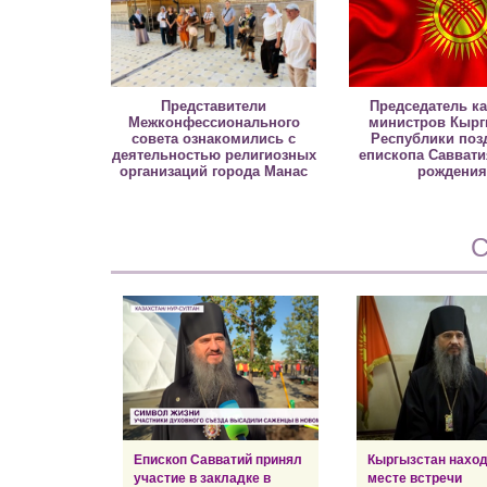
Представители
Председатель к
Межконфессионального
министров Кырг
совета ознакомились с
Республики поз
деятельностью религиозных
епископа Саввати
организаций города Манас
рождени
С
Епископ Савватий принял
Кыргызстан наход
участие в закладке в
месте встречи