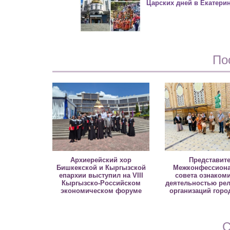
Царских дней в Екатери
По
Архиерейский хор
Представит
Бишкекской и Кыргызской
Межконфессиона
епархии выступил на VIII
совета ознаком
Кыргызско-Российском
деятельностью ре
экономическом форуме
организаций горо
С