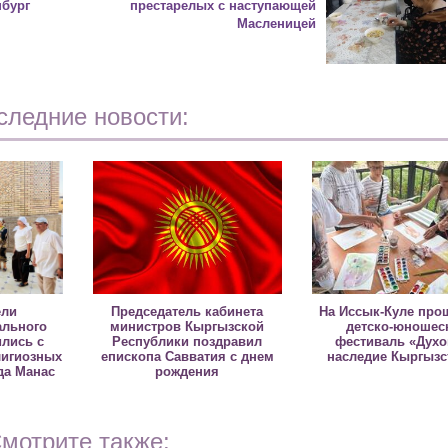
нбург
престарелых с наступающей
Масленицей
следние новости:
ели
Председатель кабинета
На Иссык-Куле про
льного
министров Кыргызской
детско-юношес
ились с
Республики поздравил
фестиваль «Дух
лигиозных
епископа Савватия с днем
наследие Кыргызс
да Манас
рождения
мотрите также: