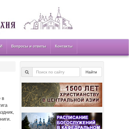
И
Вопросы и ответы
Контакты
Найти
 в
тига
здник,
ниги.