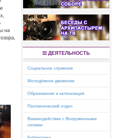
е
ле
х,
6
ы на
гозора,
ДЕЯТЕЛЬНОСТЬ
Социальное служение
Молодёжное движение
Образование и катехизация
Паломнический отдел
Взаимодействие с Вооруженными
силами
Библиотека