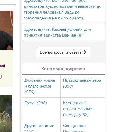
Здравствуйте. Вот такой вопрос:
динозавры существовали и вымерли до
творения человека? Ведь до
грехопадения не было смерти.
Здравствуйте. Каковы условия для
принятия Таинства Венчания?
Все вопросы и ответы
рей
Категории вопросов
Духовная жизнь
Православная вера
и благочестие
(360)
(576)
Грехи
(298)
Крещение и
огласительные
беседы
(262)
Другие религии
Священное
(197)
Писание и