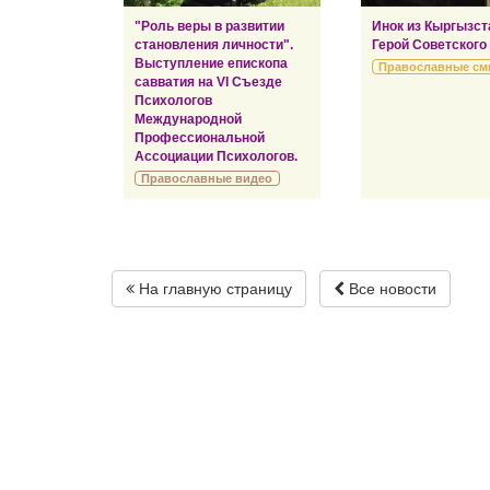
"Роль веры в развитии
Инок из Кыргызст
становления личности".
Герой Советского
Выступление епископа
Православные см
савватия на VI Съезде
Психологов
Международной
Профессиональной
Ассоциации Психологов.
Православные видео
На главную страницу
Все новости