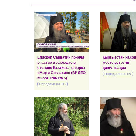
Епископ Савватий принял
Кыргызстан наход
участие в закладке в
месте встречи
столице Казахстана парка
цивилизаций
«Мир и Согласие» (ВИДЕО
Передачи на ТВ
MIR24.TN/NEWS)
Передачи на ТВ