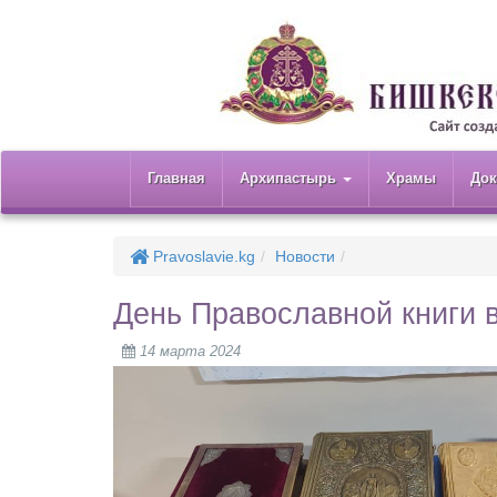
Главная
Архипастырь
Храмы
До
Pravoslavie.kg
Новости
День Православной книги
14 марта 2024