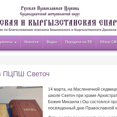
кументы
Новости
Видео
Передачи на ТВ
Обзор СМ
 в ПЦПШ Светоч
14 марта, на Масленичной седмице
школе Светоч при храме Архистра
Божия Михаила г.Ош состоялся пра
посвященный дню Православной к