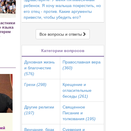
ребенок. Я хочу малыша покрестить, но
его отец - против. Какие аргументы
привести, чтобы убедить его?
частники
о языка
герем
Все вопросы и ответы
»
Категории вопросов
Духовная жизнь
Православная вера
и благочестие
(360)
(576)
Грехи
(298)
Крещение и
огласительные
беседы
(261)
Другие религии
Священное
(197)
Писание и
толкования
(195)
рей
Венчание, брак
Суеверия и