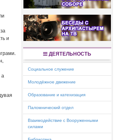
ли
 за
ть и
грами.
ДЕЯТЕЛЬНОСТЬ
н,
Социальное служение
 а
Молодёжное движение
Образование и катехизация
дувая
Паломнический отдел
Взаимодействие с Вооруженными
силами
Библиотека