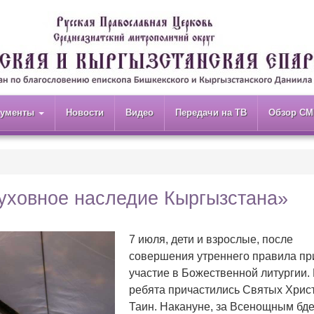
кументы
Новости
Видео
Передачи на ТВ
Обзор СМ
уховное наследие Кыргызстана»
7 июля, дети и взрослые, после
совершения утреннего правила пр
участие в Божественной литургии.
ребята причастились Святых Хрис
Таин. Накануне, за Всенощным бд