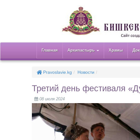
Главная
Архипастырь
Храмы
До
Pravoslavie.kg
Новости
Третий день фестиваля «Д
08 июля 2024