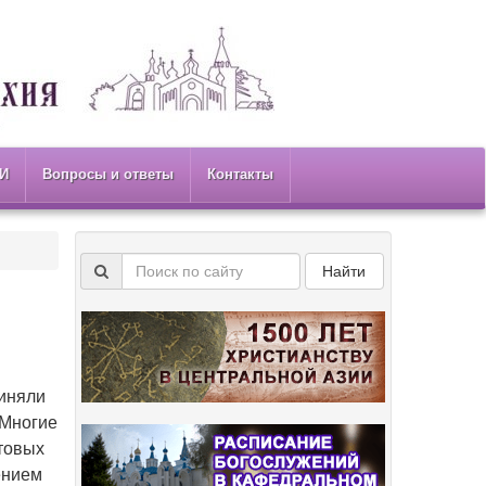
И
Вопросы и ответы
Контакты
Найти
иняли
 Многие
товых
ением