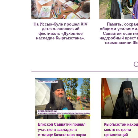
На Иссык-Куле прошел XIV
Память, сохра
детско-юношеский
общими усилиями.
фестиваль «Духовное
Савватий освяти
наследие Кыргызстана».
надгробный крест 
схимонахини Ф
С
Епископ Савватий принял
Кыргызстан наход
участие в закладке в
месте встречи
столице Казахстана парка
цивилизаций