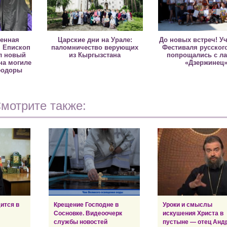
ненная
Царские дни на Урале:
До новых встреч! У
 Епископ
паломничество верующих
Фестиваля русског
л новый
из Кыргызстана
попрощались с ла
на могиле
«Дзержинец
еодоры
мотрите также:
ится в
Крещение Господне в
Уроки и смыслы
Сосновке. Видеоочерк
искушения Христа в
службы новостей
пустыне — отец Анд