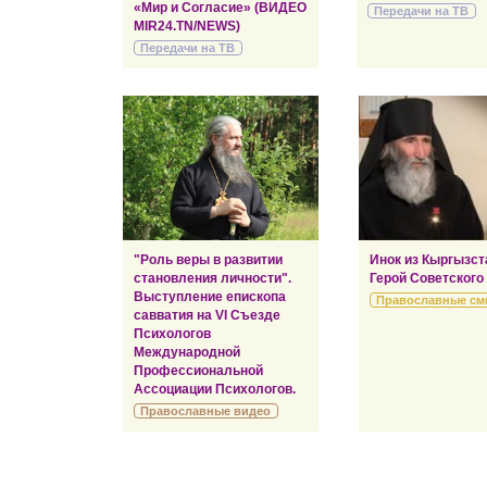
«Мир и Согласие» (ВИДЕО
Передачи на ТВ
MIR24.TN/NEWS)
Передачи на ТВ
"Роль веры в развитии
Инок из Кыргызст
становления личности".
Герой Советского
Выступление епископа
Православные см
савватия на VI Съезде
Психологов
Международной
Профессиональной
Ассоциации Психологов.
Православные видео