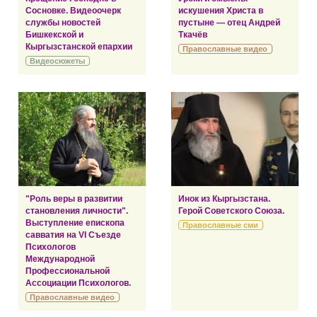
Сосновке. Видеоочерк
искушения Христа в
службы новостей
пустыне — отец Андрей
Бишкекской и
Ткачёв
Кыргызстанской епархии
Православные видео
Видеосюжеты
"Роль веры в развитии
Инок из Кыргызстана.
становления личности".
Герой Советского Союза.
Выступление епископа
Православные сми
савватия на VI Съезде
Психологов
Международной
Профессиональной
Ассоциации Психологов.
Православные видео