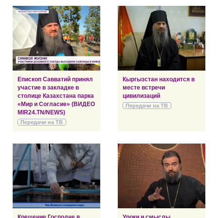
Епископ Савватий принял
Кыргызстан находится в
участие в закладке в
месте встречи
столице Казахстана парка
цивилизаций
«Мир и Согласие» (ВИДЕО
Передачи на ТВ
MIR24.TN/NEWS)
Передачи на ТВ
Крещение Господне в
Уроки и смыслы