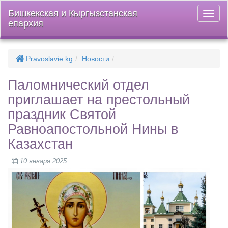
Бишкекская и Кыргызстанская
Откры
епархия
меню
Pravoslavie.kg
Новости
Паломнический отдел
приглашает на престольный
праздник Святой
Равноапостольной Нины в
Казахстан
10 января 2025