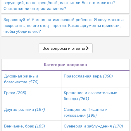
верующий, но не крещёный, слышит ли Бог его молитвы?
Считается ли он христианином?
Здравствуйте! У меня пятимесячный ребенок. Я хочу малыша
покрестить, но его отец - против. Какие аргументы привести,
чтобы убедить его?
Все вопросы и ответы
Категории вопросов
Духовная жизнь и
Православная вера
(360)
благочестие
(576)
Грехи
(298)
Крещение и огласительные
беседы
(261)
Другие религии
(197)
Священное Писание и
толкования
(195)
Венчание, брак
(185)
Суеверия и заблуждения
(170)