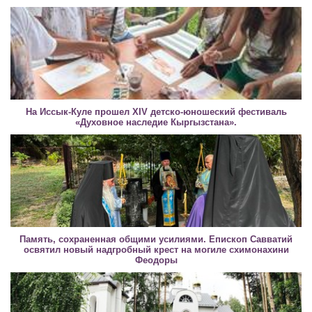
На Иссык-Куле прошел XIV детско-юношеский фестиваль
«Духовное наследие Кыргызстана».
Память, сохраненная общими усилиями. Епископ Савватий
освятил новый надгробный крест на могиле схимонахини
Феодоры