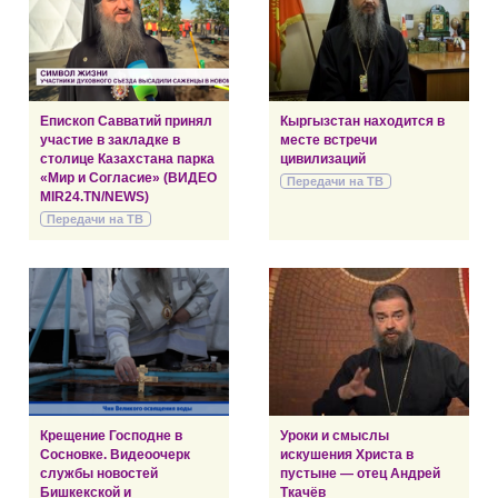
Епископ Савватий принял
Кыргызстан находится в
участие в закладке в
месте встречи
столице Казахстана парка
цивилизаций
«Мир и Согласие» (ВИДЕО
Передачи на ТВ
MIR24.TN/NEWS)
Передачи на ТВ
Крещение Господне в
Уроки и смыслы
Сосновке. Видеоочерк
искушения Христа в
службы новостей
пустыне — отец Андрей
Бишкекской и
Ткачёв