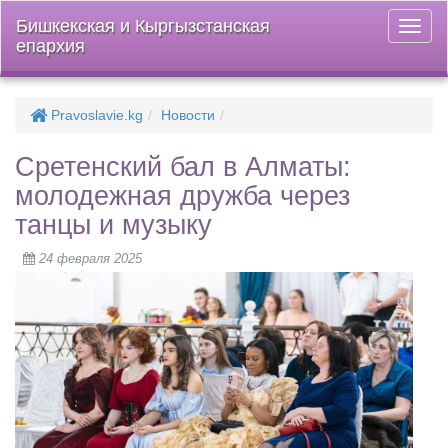
Бишкекская и Кыргызстанская
Откры
епархия
меню
Pravoslavie.kg
Новости
Сретенский бал в Алматы:
молодежная дружба через
танцы и музыку
24 февраля 2025