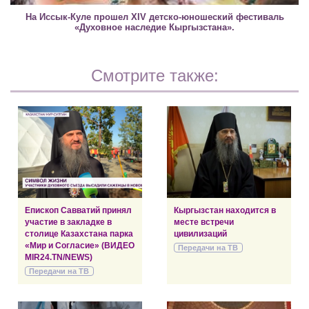
На Иссык-Куле прошел XIV детско-юношеский фестиваль
«Духовное наследие Кыргызстана».
Смотрите также:
Епископ Савватий принял
Кыргызстан находится в
участие в закладке в
месте встречи
столице Казахстана парка
цивилизаций
«Мир и Согласие» (ВИДЕО
Передачи на ТВ
MIR24.TN/NEWS)
Передачи на ТВ