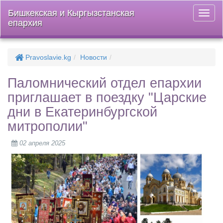
Бишкекская и Кыргызстанская
Откры
епархия
меню
Pravoslavie.kg
Новости
Паломнический отдел епархии
приглашает в поездку "Царские
дни в Екатеринбургской
митрополии"
02 апреля 2025