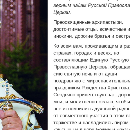
верным чадам Русской Правосла
Церкви.
Преосвященные архипастыри,
досточтимые отцы, всечестные и
инокини, дорогие братья и сестр
Ко всем вам, проживающим в ра
странах, городах и весях, но
составляющим Единую Русскую
Православную Церковь, обращаю
сию святую ночь и от души
поздравляю с мироспасительны
праздником Рождества Христова
Сердечно приветствую вас, доро
мои, и молитвенно желаю, чтоб
все исполнились духовной радо
от совместного участия в этом в
торжестве и насладились пиром 
как сыны и дщери Божии и
друзь