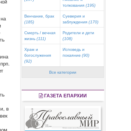
ной
толкования
(195)
Венчание, брак
Суеверия и
 на
(185)
заблуждения
(170)
и
е
Смерть / вечная
Родители и дети
жизнь
(111)
(108)
ть
Храм и
Исповедь и
богослужения
покаяние
(90)
тина
(92)
прп.
ет
Все категории
ть
ГАЗЕТА ЕПАРХИИ
и, в
век
вом