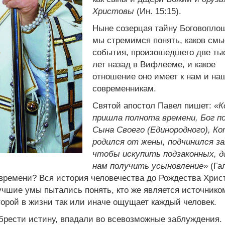
Христовы
(Ин. 15:15).
Ныне созерцая тайну Боговопло
мы стремимся понять, каков см
события, произошедшего две ты
лет назад в Вифлееме, и какое
отношение оно имеет к нам и н
современникам.
Святой апостол Павел пишет:
«К
пришла полнота времени, Бог п
Сына Своего (Единородного), К
родился от жены, подчинился за
чтобы искупить подзаконных, 
нам получить усыновление»
(Гал
 времени? Вся история человечества до Рождества Хрис
лучшие умы пытались понять, кто же является источнико
орой в жизни так или иначе ощущает каждый человек.
брести истину, впадали во всевозможные заблуждения.