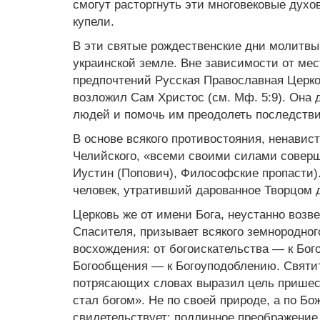
смогут расторгнуть эти многовековые духо
купели.
В эти святые рождественские дни молитвы
украинской земле. Вне зависимости от мес
предпочтений Русская Православная Церко
возложил Сам Христос (см. Мф. 5:9). Она 
людей и помочь им преодолеть последств
В основе всякого противостояния, ненавис
Челийского, «всеми своими силами соверша
Иустин (Попович), Философские пропасти)
человек, утративший дарованное Творцом 
Церковь же от имени Бога, неустанно воз
Спасителя, призывает всякого земнородног
восхождения: от богоискательства — к Бог
Богообщения — к Богоуподоблению. Святит
потрясающих словах выразил цель пришест
стал богом». Не по своей природе, а по Б
свидетельствует: подлинное преображение