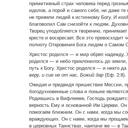
примитивный страх человека перед грозны
идолов, а порой и самого себя, ни даже т
не привели людей к истинному Богу. И
ког
благоволил Сам снизойти к людям. Духо
Творец уподобляется творению, принимает 
кресте и воскресает. Все это превосходит
полноту Откровения Бога людям о Самом 
Христос родился — и мир обрел надежду, 
родился — и небо приклонилось до земли,
путь к Богу, Христос родился — и никто да
веру, и сие не от нас, Божий дар
(Еф. 2:8).
Ожидая и предвидя пришествие Мессии, п
богодухновенные слова и поныне являются
Родившись в Вифлееме, Господь рождается
верность Ему и основанной Им Церкви. Он 
помогаем ближним. Он с нами, когда мы со
враждующих. Он с нами, когда мы прощаем
в церковных Таинствах, наипаче же — в Та