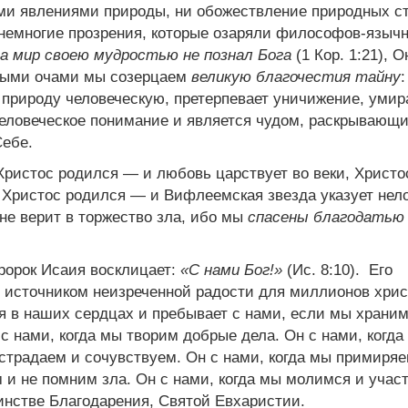
ми явлениями природы, ни обожествление природных с
е немногие прозрения, которые озаряли философов-язычн
да мир своею мудростью не познал Бога
(1 Кор. 1:21), О
вными очами мы созерцаем
великую благочестия тайну
:
природу человеческую, претерпевает уничижение, умир
 человеческое понимание и является чудом, раскрывающ
Себе.
Христос родился — и любовь царствует во веки, Христо
 Христос родился — и Вифлеемская звезда указует не
 не верит в торжество зла, ибо мы
спасены благодатью 
ророк Исаия восклицает:
«С нами Бог!»
(Ис. 8:10). Его
 источником неизреченной радости для миллионов хрис
 в наших сердцах и пребывает с нами, если мы храни
с нами, когда мы творим добрые дела. Он с нами, когда
страдаем и сочувствуем. Он с нами, когда мы примиря
 и не помним зла. Он с нами, когда мы молимся и учас
инстве Благодарения, Святой Евхаристии.