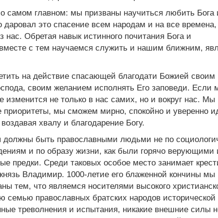
 о самом главном: мы призваны научиться любить Бога 
 даровал это спасение всем народам и на все времена,
з нас. Обретая навык истинного почитания Бога и
 вместе с тем научаемся служить и нашим ближним, яв
етить на действие спасающей благодати Божией своим
спода, своим желанием исполнять Его заповеди. Если 
е изменится не только в нас самих, но и вокруг нас. Мы
 приоритеты, мы сможем мирно, спокойно и уверенно и
воздавая хвалу и благодарение Богу.
мы должны быть православными людьми не по социологи
дениям и по образу жизни, как были горячо верующими 
е предки. Среди таковых особое место занимает крест
 князь Владимир. 1000-летие его блаженной кончины мы
аны тем, что являемся носителями высокого христианск
ую семью православных братских народов исторической
менные треволнения и испытания, никакие внешние силы н