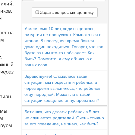
тихий,
иков,
Задать вопрос священнику
н
У меня сын 10 лет, ходит в церковь,
ает на
литургии не пропускает. Комната вся в
им
иконах. В последнее время боится
дома один находиться. Говорит, что как
будто за ним кто-то наблюдает. Как
с
быть? Помогите, я ему объясню с
ложный
ваших слов.
через
Здравствуйте! Сложилась такая
ситуация: мы покрестили ребенка, а
через время выяснилось, что ребенок
отцу неродной. Может ли в такой
тиан.
ситуации крещение аннулироваться?
м
 мы
Батюшка, что делать: ребёнок в 5 лет
ем
не слушается родителей. Очень стыдно
за его поведение, не знаю, как быть?
твуем