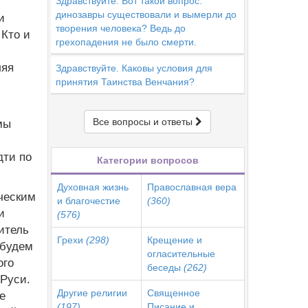
Здравствуйте. Вот такой вопрос:
динозавры существовали и вымерли до
и
творения человека? Ведь до
 Кто и
грехопадения не было смерти.
ляя
Здравствуйте. Каковы условия для
принятия Таинства Венчания?
Все вопросы и ответы
мы
дти по
Категории вопросов
Духовная жизнь
Православная вера
ческим
и благочестие
(360)
и
(576)
итель
Грехи
(298)
Крещение и
 будем
огласительные
ого
беседы
(262)
 Руси.
Другие религии
Священное
е
(197)
Писание и