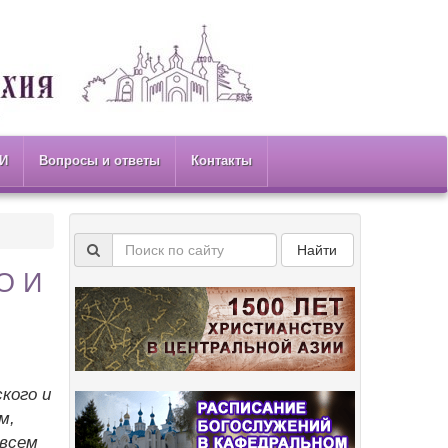
И
Вопросы и ответы
Контакты
Найти
О И
кого и
м,
всем