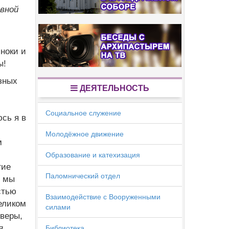
вной
ноки и
ы!
зных
ДЕЯТЕЛЬНОСТЬ
Социальное служение
сь я в
Молодёжное движение
м
.
Образование и катехизация
гие
Паломнический отдел
ы мы
стью
Взаимодействие с Вооруженными
еликом
силами
веры,
я
Библиотека