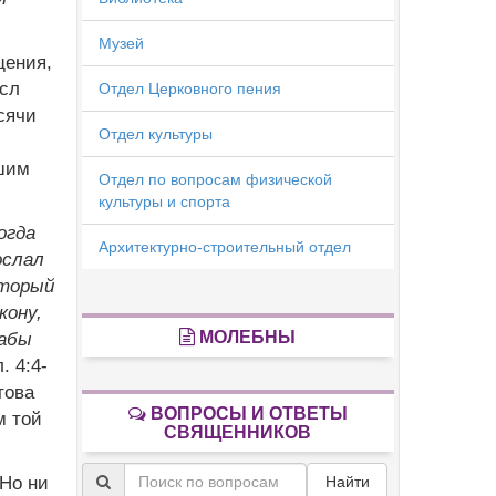
Музей
щения,
ысл
Отдел Церковного пения
сячи
Отдел культуры
ашим
Отдел по вопросам физической
культуры и спорта
огда
Архитектурно-строительный отдел
ослал
оторый
кону,
МОЛЕБНЫ
дабы
. 4:4-
това
ВОПРОСЫ И ОТВЕТЫ
м той
СВЯЩЕННИКОВ
 Но ни
Найти