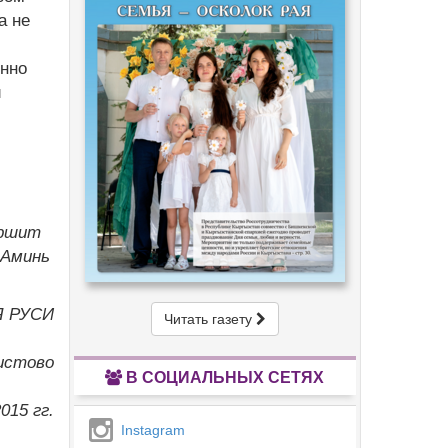
а не
енно
и
ершит
 Аминь
Я РУСИ
Читать газету
истово
В СОЦИАЛЬНЫХ СЕТЯХ
015 гг.
Instagram