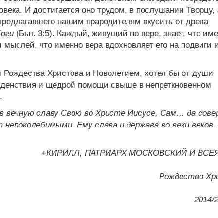
века. И достигается оно трудом, в послушании Творцу, 
предлагавшего нашим прародителям вкусить от древа
боги
(Быт. 3:5). Каждый, живущий по вере, знает, что им
и мыслей, что именно вера вдохновляет его на подвиги 
м Рождества Христова и Новолетием, хотел бы от души
годенствия и щедрой помощи свыше в непреткновенном
.
с в вечную славу Свою во Христе Иисусе, Сам… да сов
т непоколебимыми. Ему слава и держава во веки веков.
+КИРИЛЛ, ПАТРИАРХ МОСКОВСКИЙ И ВСЕ
Рождество Хр
2014/2