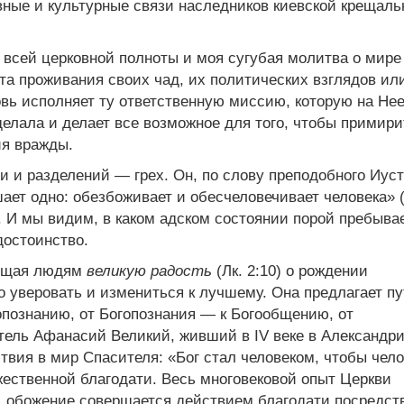
вные и культурные связи наследников киевской крещаль
 всей церковной полноты и моя сугубая молитва о мире
та проживания своих чад, их политических взглядов ил
вь исполняет ту ответственную миссию, которую на Не
делала и делает все возможное для того, чтобы примири
ия вражды.
ти и разделений — грех. Он, по слову преподобного Иус
ет одно: обезбоживает и обесчеловечивает человека» (
. И мы видим, в каком адском состоянии порой пребыва
достоинство.
вещая людям
великую радость
(Лк. 2:10) о рождении
о уверовать и измениться к лучшему. Она предлагает пу
опознанию, от Богопознания — к Богообщению, от
ель Афанасий Великий, живший в IV веке в Александри
вия в мир Спасителя: «Бог стал человеком, чтобы чело
ожественной благодати. Весь многовековой опыт Церкви
, обожение совершается действием благодати посредст