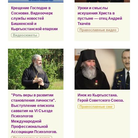
Крещение Господне в
Уроки и смыслы
Сосновке. Видеоочерк
искушения Христа в
службы новостей
пустыне — отец Андрей
Бишкекской и
Ткачёв
Кыргызстанской епархии
Православные видео
Видеосюжеты
"Роль веры в развитии
Инок из Кыргызстана.
становления личности".
Герой Советского Союза.
Выступление епископа
Православные сми
савватия на VI Съезде
Психологов
Международной
Профессиональной
Ассоциации Психологов.