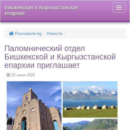
Бишкекская и Кыргызстанская
Откры
епархия
меню
Pravoslavie.kg
Новости
Паломнический отдел
Бишкекской и Кыргызстанской
епархии приглашает
25 июня 2025