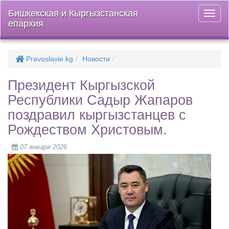
Бишкекская и Кыргызстанская
Откры
епархия
меню
Pravoslavie.kg
Новости
Президент Кыргызской
Республики Садыр Жапаров
поздравил кыргызстанцев с
Рождеством Христовым.
07 января 2026