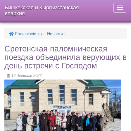
Бишкекская и Кыргызстанская
Откры
епархия
меню
Pravoslavie.kg
Новости
Сретенская паломническая
поездка объединила верующих в
день встречи с Господом
16 февраля 2026