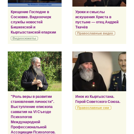
Крещение Господне в
Уроки и смыслы
Сосновке. Видеоочерк
искушения Христа в
службы новостей
пустыне — отец Андрей
Бишкекской и
Ткачёв
Кыргызстанской епархии
Православные видео
Видеосюжеты
"Роль веры в развитии
Инок из Кыргызстана.
становления личности".
Герой Советского Союза.
Выступление епископа
Православные сми
савватия на VI Съезде
Психологов
Международной
Профессиональной
Ассоциации Психологов.