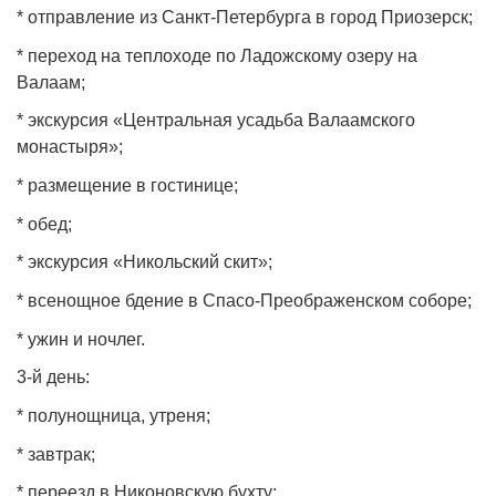
* отправление из Санкт‑Петербурга в город Приозерск;
* переход на теплоходе по Ладожскому озеру на
Валаам;
* экскурсия «Центральная усадьба Валаамского
монастыря»;
* размещение в гостинице;
* обед;
* экскурсия «Никольский скит»;
* всенощное бдение в Спасо‑Преображенском соборе;
* ужин и ночлег.
3‑й день:
* полунощница, утреня;
* завтрак;
* переезд в Никоновскую бухту;