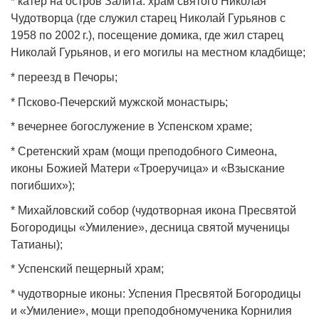
* катер на остров Залита: храм святого Николая
Чудотворца (где служил старец Николай Гурьянов с
1958 по 2002 г.), посещение домика, где жил старец
Николай Гурьянов, и его могилы на местном кладбище;
* переезд в Печоры;
* Псково‑Печерский мужской монастырь;
* вечернее богослужение в Успенском храме;
* Сретенский храм (мощи преподобного Симеона,
иконы Божией Матери «Троеручица» и «Взыскание
погибших»);
* Михайловский собор (чудотворная икона Пресвятой
Богородицы «Умиление», десница святой мученицы
Татианы);
* Успенский пещерный храм;
* чудотворные иконы: Успения Пресвятой Богородицы
и «Умиление», мощи преподобномученика Корнилия