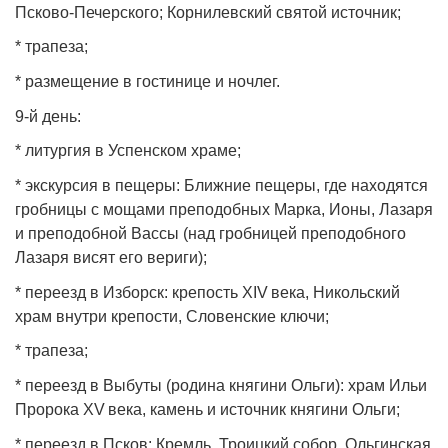
Псково‑Печерского; Корнилевский святой источник;
* трапеза;
* размещение в гостинице и ночлег.
9‑й день:
* литургия в Успенском храме;
* экскурсия в пещеры: Ближние пещеры, где находятся
гробницы с мощами преподобных Марка, Ионы, Лазаря
и преподобной Вассы (над гробницей преподобного
Лазаря висят его вериги);
* переезд в Изборск: крепость XIV века, Никольский
храм внутри крепости, Словенские ключи;
* трапеза;
* переезд в Выбуты (родина княгини Ольги): храм Ильи
Пророка XV века, камень и источник княгини Ольги;
* переезд в Псков: Кремль, Троицкий собор, Ольгинская