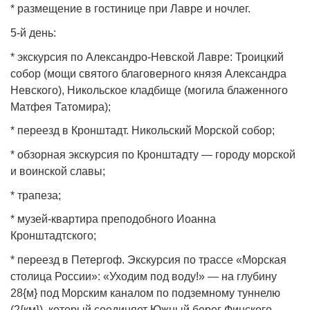
* размещение в гостинице при Лавре и ночлег.
5‑й день:
* экскурсия по Александро‑Невской Лавре: Троицкий
собор (мощи святого благоверного князя Александра
Невского), Никольское кладбище (могила блаженного
Матфея Татомира);
* переезд в Кронштадт. Никольский Морской собор;
* обзорная экскурсия по Кронштадту — городу морской
и воинской славы;
* трапеза;
* музей‑квартира преподобного Иоанна
Кронштадтского;
* переезд в Петергоф. Экскурсия по трассе «Морская
столица России»: «Уходим под воду!» — на глубину
28{м} под Морским каналом по подземному туннелю
(2{км}), который соединяет Южный берег Финского