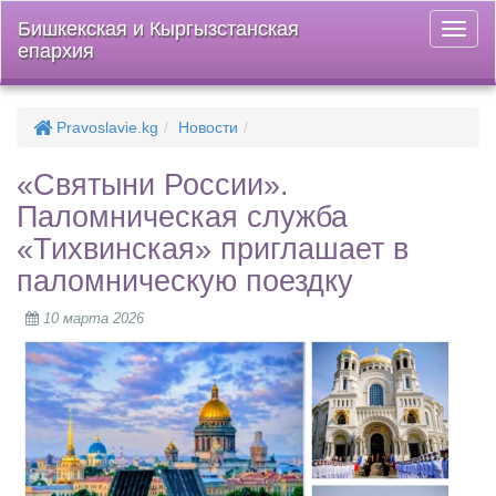
Бишкекская и Кыргызстанская
Откры
епархия
меню
Pravoslavie.kg
Новости
«Святыни России».
Паломническая служба
«Тихвинская» приглашает в
паломническую поездку
10 марта 2026