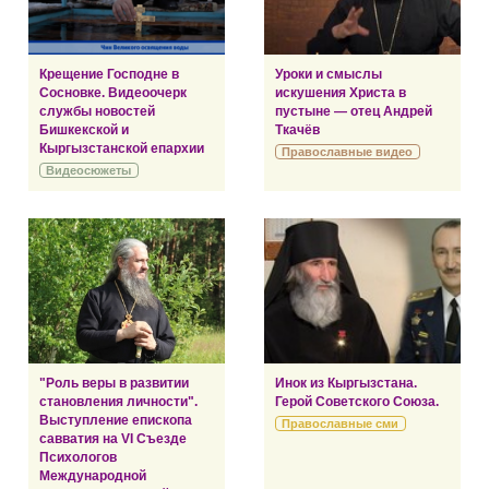
Крещение Господне в
Уроки и смыслы
Сосновке. Видеоочерк
искушения Христа в
службы новостей
пустыне — отец Андрей
Бишкекской и
Ткачёв
Кыргызстанской епархии
Православные видео
Видеосюжеты
"Роль веры в развитии
Инок из Кыргызстана.
становления личности".
Герой Советского Союза.
Выступление епископа
Православные сми
савватия на VI Съезде
Психологов
Международной