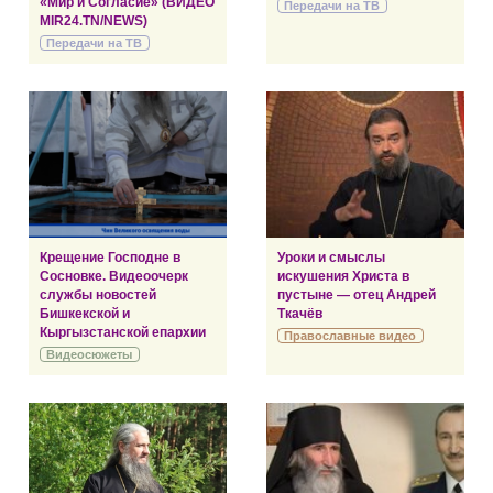
«Мир и Согласие» (ВИДЕО
Передачи на ТВ
MIR24.TN/NEWS)
Передачи на ТВ
Крещение Господне в
Уроки и смыслы
Сосновке. Видеоочерк
искушения Христа в
службы новостей
пустыне — отец Андрей
Бишкекской и
Ткачёв
Кыргызстанской епархии
Православные видео
Видеосюжеты