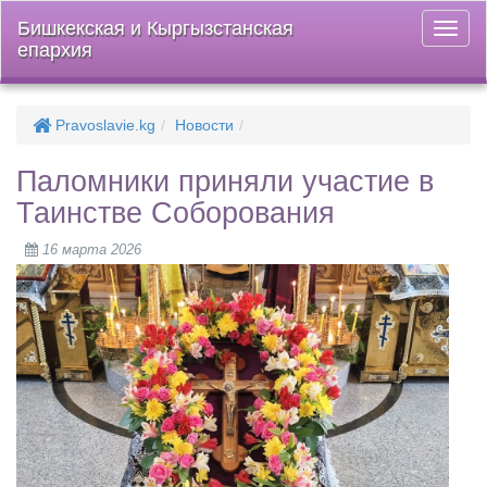
Бишкекская и Кыргызстанская
Откры
епархия
меню
Pravoslavie.kg
Новости
Паломники приняли участие в
Таинстве Соборования
16 марта 2026