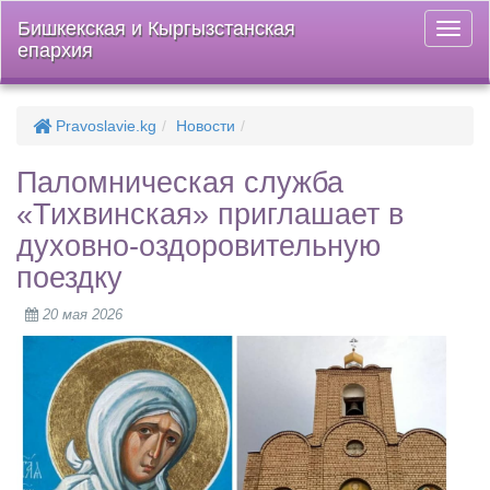
Бишкекская и Кыргызстанская
Откры
епархия
меню
Pravoslavie.kg
Новости
Паломническая служба
«Тихвинская» приглашает в
духовно-оздоровительную
поездку
20 мая 2026