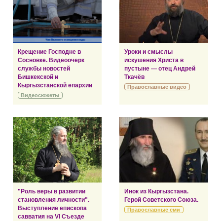
Крещение Господне в
Уроки и смыслы
Сосновке. Видеоочерк
искушения Христа в
службы новостей
пустыне — отец Андрей
Бишкекской и
Ткачёв
Кыргызстанской епархии
Православные видео
Видеосюжеты
"Роль веры в развитии
Инок из Кыргызстана.
становления личности".
Герой Советского Союза.
Выступление епископа
Православные сми
савватия на VI Съезде