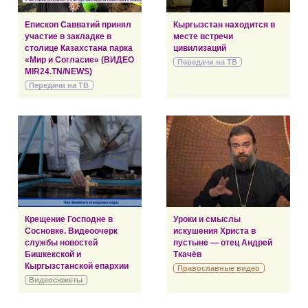
Епископ Савватий принял
Кыргызстан находится в
участие в закладке в
месте встречи
столице Казахстана парка
цивилизаций
«Мир и Согласие» (ВИДЕО
Передачи на ТВ
MIR24.TN/NEWS)
Передачи на ТВ
Крещение Господне в
Уроки и смыслы
Сосновке. Видеоочерк
искушения Христа в
службы новостей
пустыне — отец Андрей
Бишкекской и
Ткачёв
Кыргызстанской епархии
Православные видео
Видеосюжеты