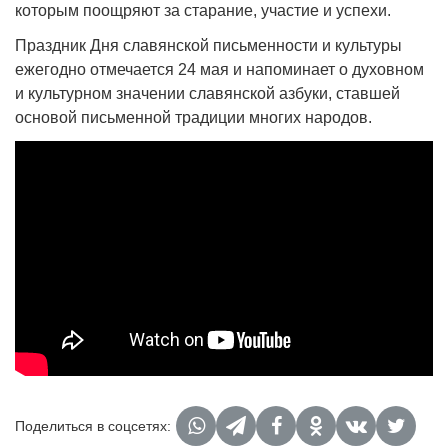
которым поощряют за старание, участие и успехи.
Праздник Дня славянской письменности и культуры
ежегодно отмечается 24 мая и напоминает о духовном
и культурном значении славянской азбуки, ставшей
основой письменной традиции многих народов.
Поделиться в соцсетях: