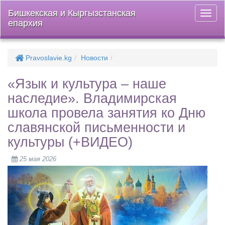
Бишкекская и Кыргызстанская
Откры
епархия
меню
Pravoslavie.kg
Новости
«Язык и культура – наше
наследие». Владимирская
школа провела занятия ко Дню
славянской письменности и
культуры (+ВИДЕО)
25 мая 2026