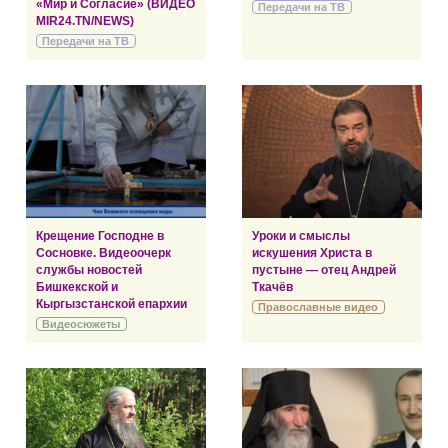
«Мир и Согласие» (ВИДЕО
Передачи на ТВ
MIR24.TN/NEWS)
Передачи на ТВ
Крещение Господне в
Уроки и смыслы
Сосновке. Видеоочерк
искушения Христа в
службы новостей
пустыне — отец Андрей
Бишкекской и
Ткачёв
Кыргызстанской епархии
Православные видео
Видеосюжеты