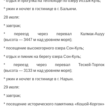
* отдых и прогулка на теплоходе по озеру Иссык‑Куль;
* ужин и ночлег в гостинице в г. Балыкчи.
28 июля:
* завтрак;
* переезд через перевал Калмак‑Ашуу
(высота — 3447 м над уровнем моря);
* посещение высокогорного озера Сон‑Куль;
* отдых и пикник на берегу озера Сон‑Куль;
* переезд через перевал Тескей‑Торпок
(высота — 3133 м над уровнем моря);
* ужин и ночлег в гостинице в г. Нарын.
29 июля:
* завтрак;
* посещение исторического памятника «Кошой‑Коргон»