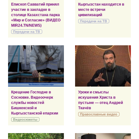
Епископ Савватий принял
Кыргызстан находится в
участие в закладке в
месте встречи
столице Казахстана парка
цивилизаций
«Мир и Согласие» (ВИДЕО
Передачи на ТВ
MIR24.TN/NEWS)
Передачи на ТВ
Крещение Господне в
Уроки и смыслы
Сосновке. Видеоочерк
искушения Христа в
службы новостей
пустыне — отец Андрей
Бишкекской и
Ткачёв
Кыргызстанской епархии
Православные видео
Видеосюжеты