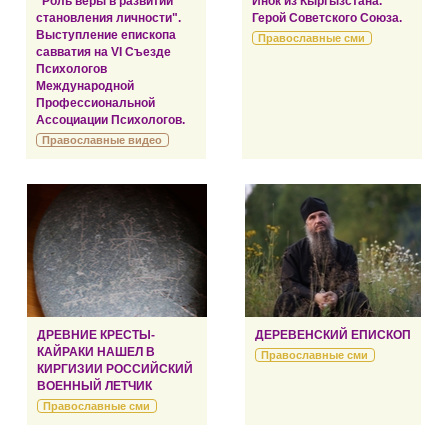
"Роль веры в развитии
Инок из Кыргызстана.
становления личности".
Герой Советского Союза.
Выступление епископа
Православные сми
савватия на VI Съезде
Психологов
Международной
Профессиональной
Ассоциации Психологов.
Православные видео
ДРЕВНИЕ КРЕСТЫ-
ДЕРЕВЕНСКИЙ ЕПИСКОП
КАЙРАКИ НАШЕЛ В
Православные сми
КИРГИЗИИ РОССИЙСКИЙ
ВОЕННЫЙ ЛЕТЧИК
Православные сми