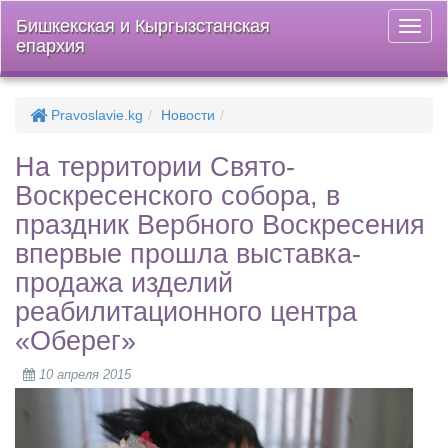
Бишкекская и Кыргызстанская
Откры
епархия
меню
Pravoslavie.kg
Новости
На территории Свято-
Воскресенского собора, в
праздник Вербного Воскресения
впервые прошла выставка-
продажа изделий
реабилитационного центра
«Оберег»
10 апреля 2015