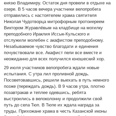
князю Владимиру. Остаток дня провели в отдыхе на
озере. В 5 часов вечера участники велопробега
отправились с настоятелем храма святителя
Николая Чудотворца митрофорным протоиереем
Виктором Журавлёвым на кладбище на могилку
преподобного Ираклия Иссык-Кульского и
отслужили молебен с акафистом преподобному.
Незабываемое чувство благодати и единения
почувствовали все. Акафист пели все вместе и
неожиданно для всех получился юношеский хор.
29 июля участников велопробега ждали новые
испытания. С утра лил проливной дождь.
Посоветовавшись, решили выехать в путь немного
позже (переждать дождь). В 9 часов утра, плотно
позавтракав и теплее одевшись, ребята
выстроились в велоколонну и продолжили свой
путь до села Тюп. В Тюпе их ждала награда за
труды. Прихожане храма в честь Казанской иконы