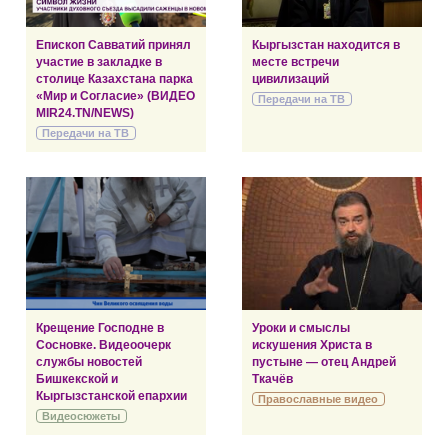
Епископ Савватий принял
Кыргызстан находится в
участие в закладке в
месте встречи
столице Казахстана парка
цивилизаций
«Мир и Согласие» (ВИДЕО
Передачи на ТВ
MIR24.TN/NEWS)
Передачи на ТВ
Крещение Господне в
Уроки и смыслы
Сосновке. Видеоочерк
искушения Христа в
службы новостей
пустыне — отец Андрей
Бишкекской и
Ткачёв
Кыргызстанской епархии
Православные видео
Видеосюжеты