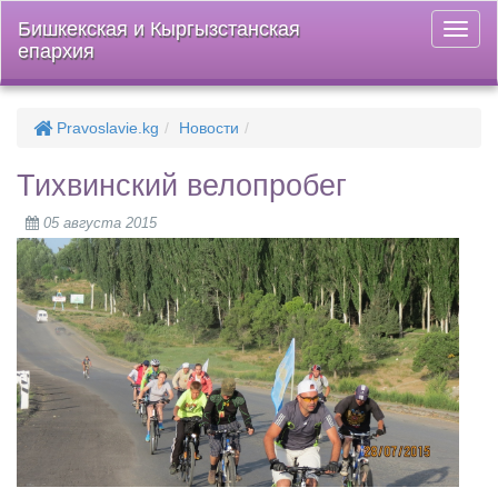
Бишкекская и Кыргызстанская
Откры
епархия
меню
Pravoslavie.kg
Новости
Тихвинский велопробег
05 августа 2015