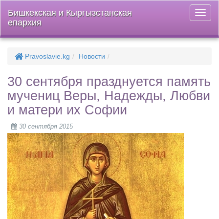
Бишкекская и Кыргызстанская
Откры
епархия
меню
Pravoslavie.kg
Новости
30 сентября празднуется память
мучениц Веры, Надежды, Любви
и матери их Софии
30 сентября 2015