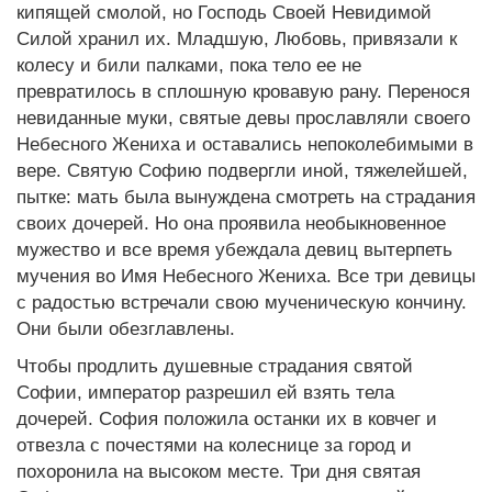
кипящей смолой, но Господь Своей Невидимой
Силой хранил их. Младшую, Любовь, привязали к
колесу и били палками, пока тело ее не
превратилось в сплошную кровавую рану. Перенося
невиданные муки, святые девы прославляли своего
Небесного Жениха и оставались непоколебимыми в
вере. Святую Софию подвергли иной, тяжелейшей,
пытке: мать была вынуждена смотреть на страдания
своих дочерей. Но она проявила необыкновенное
мужество и все время убеждала девиц вытерпеть
мучения во Имя Небесного Жениха. Все три девицы
с радостью встречали свою мученическую кончину.
Они были обезглавлены.
Чтобы продлить душевные страдания святой
Софии, император разрешил ей взять тела
дочерей. София положила останки их в ковчег и
отвезла с почестями на колеснице за город и
похоронила на высоком месте. Три дня святая