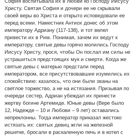
София воспитывала их в любви ко Господу Иисусу
Христу. Святая София и дочери ее не скрывали
своей веры во Христа и открыто исповедовали ее
перед всеми. Наместник Антиох донес об этом
императору Адриану (117-138), и тот велел
привести их в Рим. Понимая, зачем их ведут к
императору, святые девы горячо молились Господу
Иисусу Христу, прося, чтобы Он послал им силы не
устрашиться предстоящих мук и смерти. Когда же
святые девы с матерью предстали перед
императором, все присутствовавшие изумились их
спокойствию: казалось, что они были званы на
светлое торжество, а не на истязания. Призывая по
очереди сестер, Адриан убеждал их принести
жертву богине Артемиде. Юные девы (Вере было
12, Надежде – 10 и Любови – 9 лет) оставались
непреклонны. Тогда император приказал жестоко
истязать их: святых девиц жгли на железной
решетке, бросали в раскаленную печь и в котел с