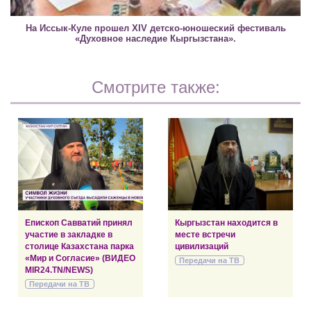
На Иссык-Куле прошел XIV детско-юношеский фестиваль
«Духовное наследие Кыргызстана».
Смотрите также:
Епископ Савватий принял
Кыргызстан находится в
участие в закладке в
месте встречи
столице Казахстана парка
цивилизаций
«Мир и Согласие» (ВИДЕО
Передачи на ТВ
MIR24.TN/NEWS)
Передачи на ТВ