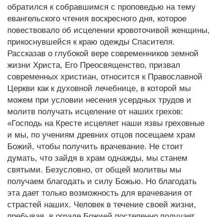
обратился к собравшимся с проповедью на тему
евангельского чтения воскресного дня, которое
повествовало об исцелении кровоточивой женщины,
прикоснувшейся к краю одежды Спасителя.
Рассказав о глубокой вере современников земной
жизни Христа, Его Преосвященство, призвал
современных христиан, относится к Православной
Церкви как к духовной лечебнице, в которой мы
можем при условии несения усердных трудов и
молитв получать исцеление от наших грехов:
«Господь на Кресте исцеляет наши язвы греховные
и мы, по учениям древних отцов посещаем храм
Божий, чтобы получить врачевание. Не стоит
думать, что зайдя в храм однажды, мы станем
святыми. Безусловно, от общей молитвы мы
получаем благодать и силу Божью. Но благодать
эта дает только возможность для врачевания от
страстей наших. Человек в течение своей жизни,
пребывая, в ограде Божией постепенно получает