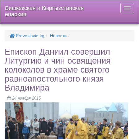
Бишкекская и Кыргызстанская
Откры
епархия
меню
Pravoslavie.kg
Новости
Епископ Даниил совершил
Литургию и чин освящения
колоколов в храме святого
равноапостольного князя
Владимира
24 ноября 2015