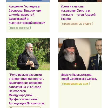
Крещение Господне в
Уроки и смыслы
Сосновке. Видеоочерк
искушения Христа в
службы новостей
пустыне — отец Андрей
Бишкекской и
Ткачёв
Кыргызстанской епархии
Православные видео
Видеосюжеты
"Роль веры в развитии
Инок из Кыргызстана.
становления личности".
Герой Советского Союза.
Выступление епископа
Православные сми
савватия на VI Съезде
Психологов
Международной
Профессиональной
Ассоциации Психологов.