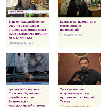
Епископ Савватий принял
Кыргызстан находится в
участие в закладке в
месте встречи
столице Казахстана парка
цивилизаций
«Мир и Согласие» (ВИДЕО
Передачи на ТВ
MIR24.TN/NEWS)
Передачи на ТВ
Крещение Господне в
Уроки и смыслы
Сосновке. Видеоочерк
искушения Христа в
службы новостей
пустыне — отец Андрей
Бишкекской и
Ткачёв
Кыргызстанской епархии
Православные видео