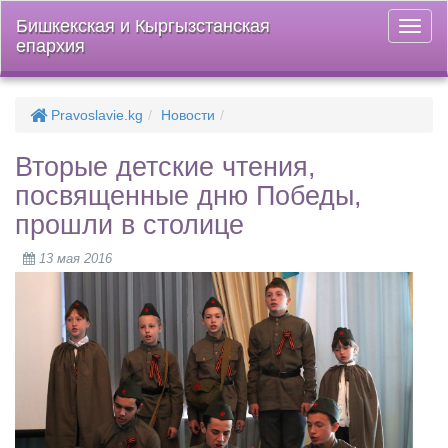
Бишкекская и Кыргызстанская
Откры
епархия
меню
Pravoslavie.kg
Новости
Вторые детские чтения,
посвященные дню Победы,
прошли в столице
13 мая 2016