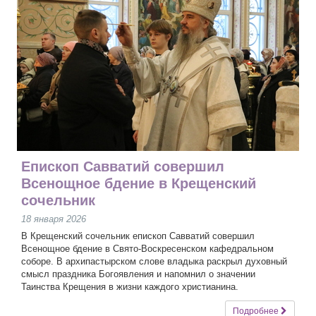
Епископ Савватий совершил
Всенощное бдение в Крещенский
сочельник
18 января 2026
В Крещенский сочельник епископ Савватий совершил
Всенощное бдение в Свято-Воскресенском кафедральном
соборе. В архипастырском слове владыка раскрыл духовный
смысл праздника Богоявления и напомнил о значении
Таинства Крещения в жизни каждого христианина.
Подробнее