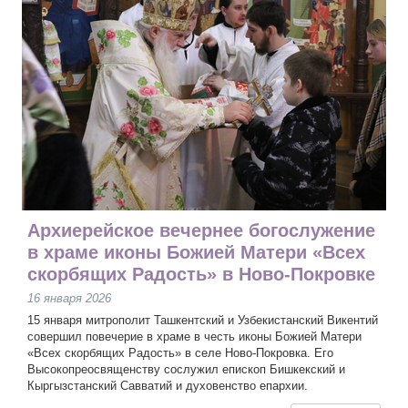
Архиерейское вечернее богослужение
в храме иконы Божией Матери «Всех
скорбящих Радость» в Ново-Покровке
16 января 2026
15 января митрополит Ташкентский и Узбекистанский Викентий
совершил повечерие в храме в честь иконы Божией Матери
«Всех скорбящих Радость» в селе Ново-Покровка. Его
Высокопреосвященству сослужил епископ Бишкекский и
Кыргызстанский Савватий и духовенство епархии.