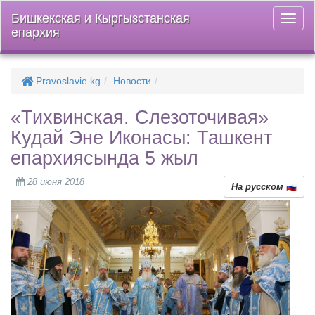
Бишкекская и Кыргызстанская
Откры
епархия
меню
Pravoslavie.kg
Новости
«Тихвинская. Слезоточивая»
Кудай Эне Иконасы: Ташкент
епархиясында 5 жыл
28 июня 2018
На русском