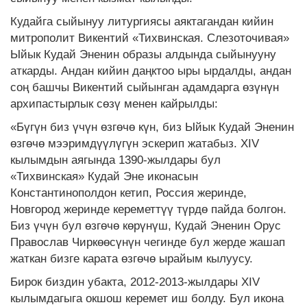
Кудайга сыйынуу литургиясы аяктагандан кийин
митрополит Викентий «Тихвинская. Слезоточивая»
Ыйык Кудай Эненин образы алдында сыйынууну
аткарды. Андан кийин даңктоо ыры ырдалды, андан
соң башчы Викентий сыйынган адамдарга өзүнүн
архипастырлык сөзү менен кайрылды:
«Бүгүн биз үчүн өзгөчө күн, биз Ыйык Кудай Эненин
өзгөчө мээримдүүлүгүн эскерип жатабыз. XIV
кылымдын аягында 1390-жылдары бул
«Тихвинская» Кудай Эне иконасын
Константинополдон кетип, Россия жеринде,
Новгород жеринде кереметтүү түрдө пайда болгон.
Биз үчүн бул өзгөчө көрүнүш, Кудай Эненин Орус
Православ Чиркөөсүнүн чегинде бул жерде жашап
жаткан бизге карата өзгөчө ырайым кылуусу.
Бирок биздин убакта, 2012-2013-жылдары XIV
кылымдагыга окшош керемет иш болду. Бул икона