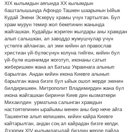
XIX кылымдын аягында ХХ кылымдын
башталышында Афондо Ташкен шаарынын Ыйык
Кудай Энени Эскерүү храмы үчүн тартылган. Бул
храм мурун темир жол бекетинин жанында
жайгашкан. Кудайды жэриген жылдары аны храмдан
алып салышкан, ал заводдо жумушчулар үчүн
үстөлгө айланган, ал эми кийин ал православ
христиан үй-бүлөсүнүн колуна тийген, кийин бул
үй-бүлө ишенимди жоготуп, иконаны сатып
жиберишкен жана ал Батыш Украинага алынып
барылган. Андан кийин икона Киевге алынып
барылган жана бизге бул ыйык ошол жерде экенин
билдиришкен. Митрополит Владимирдин жана бул
икона жайгашкан биринчи Киев дин кызматкери
Михаилдин урматына салынган храмдын
настоятелинин ырайымы менен аны бир нече айга
Ташкентке алып келишкен, кийин кайра Киевге
кайтарылган, андан соң ал кайрадан бизге келди.
Дээрлик XIV кылымдагыдай биздин жерде пайда