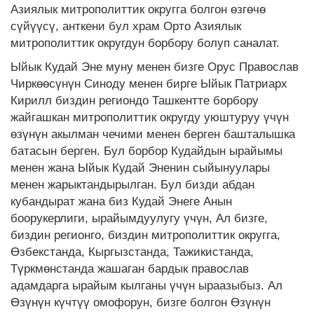
Азиялык митрополиттик округга болгон өзгөчө
сүйүүсү, анткени бул храм Орто Азиялык
митрополиттик округдун борбору болуп саналат.
Ыйык Кудай Эне муну менен бизге Орус Православ
Чиркөөсүнүн Синоду менен бирге Ыйык Патриарх
Кирилл биздин региондо Ташкентте борбору
жайгашкан митрополиттик округду уюштуруу үчүн
өзүнүн акылман чечими менен берген башталышка
батасын берген. Бул борбор Кудайдын ырайымы
менен жана Ыйык Кудай Эненин сыйынуулары
менен жарыктандырылган. Бул бизди абдан
кубандырат жана биз Кудай Энеге Анын
боорукерлиги, ырайымдуулугу үчүн, Ал бизге,
биздин регионго, биздин митрополиттик округга,
Өзбекстанда, Кыргызстанда, Тажикистанда,
Түркмөнстанда жашаган бардык православ
адамдарга ырайым кылганы үчүн ыраазыбыз. Ал
Өзүнүн күчтүү омофорун, бизге болгон Өзүнүн