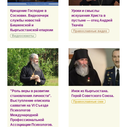
Крещение Господне в
Уроки и смыслы
Сосновке. Видеоочерк
искушения Христа в
службы новостей
пустыне — отец Андрей
Бишкекской и
Ткачёв
Кыргызстанской епархии
Православные видео
Видеосюжеты
"Роль веры в развитии
Инок из Кыргызстана.
становления личности".
Герой Советского Союза.
Выступление епископа
Православные сми
савватия на VI Съезде
Психологов
Международной
Профессиональной
Ассоциации Психологов.