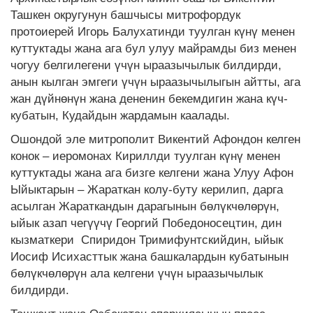
Ташкен округунун башчысы митрофордук
протоиерей Игорь Балухатинди туулган күнү менен
куттуктады жана ага бул улуу майрамды биз менен
чогуу белгилегени үчүн ыраазычылык билдирди,
анын кылган эмгеги үчүн ыраазычылыгын айтты, ага
жан дүйнөнүн жана дененин бекемдигин жана күч-
кубатын, Кудайдын жардамын каалады.
Ошондой эле митрополит Викентий Афондон келген
конок – иеромонах Кириллди туулган күнү менен
куттуктады жана ага бизге келгени жана Улуу Афон
Ыйыктарын – Жараткан колу-буту керилип, дарга
асылган Жараткандын дарагынын бөлүкчөлөрүн,
ыйык азап чегүүчү Георгий Победоносецтин, дин
кызматкери Спиридон Тримифунтскийдин, ыйык
Иосиф Исихасттык жана башкалардын кубатынын
бөлүкчөлөрүн ала келгени үчүн ыраазычылык
билдирди.