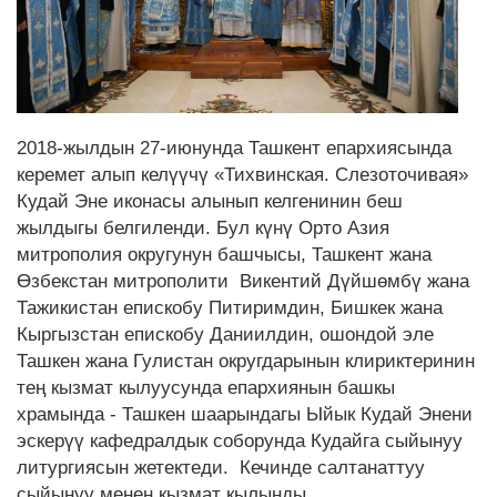
2018-жылдын 27-июнунда Ташкент епархиясында
керемет алып келүүчү «Тихвинская. Слезоточивая»
Кудай Эне иконасы алынып келгенинин беш
жылдыгы белгиленди. Бул күнү Орто Азия
митрополия округунун башчысы, Ташкент жана
Өзбекстан митрополити Викентий Дүйшөмбү жана
Тажикистан епискобу Питиримдин, Бишкек жана
Кыргызстан епискобу Даниилдин, ошондой эле
Ташкен жана Гулистан округдарынын клириктеринин
тең кызмат кылуусунда епархиянын башкы
храмында - Ташкен шаарындагы Ыйык Кудай Энени
эскерүү кафедралдык соборунда Кудайга сыйынуу
литургиясын жетектеди. Кечинде салтанаттуу
сыйынуу менен кызмат кылынды.