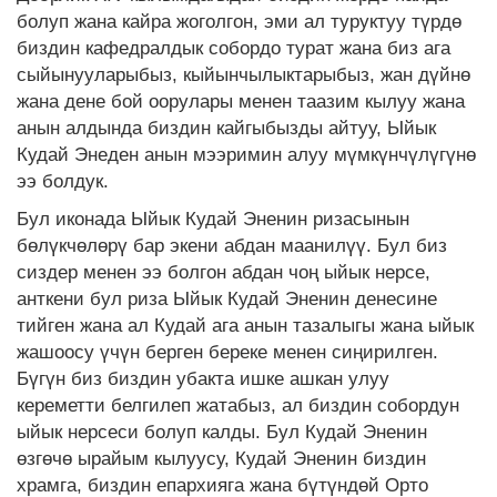
болуп жана кайра жоголгон, эми ал туруктуу түрдө
биздин кафедралдык собордо турат жана биз ага
сыйынууларыбыз, кыйынчылыктарыбыз, жан дүйнө
жана дене бой оорулары менен таазим кылуу жана
анын алдында биздин кайгыбызды айтуу, Ыйык
Кудай Энеден анын мээримин алуу мүмкүнчүлүгүнө
ээ болдук.
Бул иконада Ыйык Кудай Эненин ризасынын
бөлүкчөлөрү бар экени абдан маанилүү. Бул биз
сиздер менен ээ болгон абдан чоң ыйык нерсе,
анткени бул риза Ыйык Кудай Эненин денесине
тийген жана ал Кудай ага анын тазалыгы жана ыйык
жашоосу үчүн берген береке менен сиңирилген.
Бүгүн биз биздин убакта ишке ашкан улуу
кереметти белгилеп жатабыз, ал биздин собордун
ыйык нерсеси болуп калды. Бул Кудай Эненин
өзгөчө ырайым кылуусу, Кудай Эненин биздин
храмга, биздин епархияга жана бүтүндөй Орто