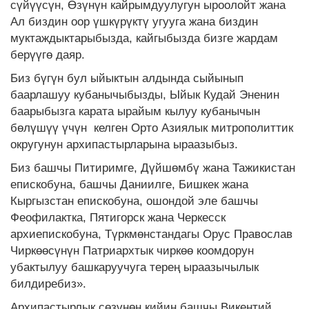
сүйүүсүн, Өзүнүн кайрымдуулугун ыроолойт жана
Ал биздин оор үшкүрүктү угууга жана биздин
муктаждыктарыбызда, кайгыбызда бизге жардам
берүүгө даяр.
Биз бүгүн бул ыйыктын алдында сыйынып
баарлашуу кубанычыбызды, Ыйык Кудай Эненин
баарыбызга карата ырайым кылуу кубанычын
бөлүшүү үчүн келген Орто Азиялык митрополиттик
округунун архипастырларына ыраазыбыз.
Биз башчы Питиримге, Дүйшөмбү жана Тажикистан
епискобуна, башчы Даниилге, Бишкек жана
Кыргызстан епискобуна, ошондой эле башчы
Феофилактка, Пятигорск жана Черкесск
архиепискобуна, Түркмөнстандагы Орус Православ
Чиркөөсүнүн Патриархтык чиркөө коомдорун
убактылуу башкаруучуга терең ыраазычылык
билдиребиз».
Архипастырлык сөзүнөн кийин башчы Викентий