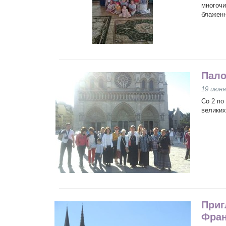
многочи
блаженн
Пало
19 июня
Со 2 по
великих
Приг
Фран