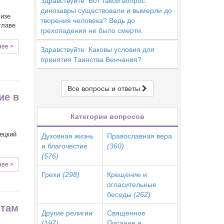
Здравствуйте. Вот такой вопрос:
динозавры существовали и вымерли до
Ризе
творения человека? Ведь до
главе
грехопадения не было смерти.
нее >
Здравствуйте. Каковы условия для
принятия Таинства Венчания?
Все вопросы и ответы
ие в
Категории вопросов
ецкий
Духовная жизнь
Православная вера
и благочестие
(360)
(576)
нее >
Грехи
(298)
Крещение и
огласительные
беседы
(262)
стам
Другие религии
Священное
(197)
Писание и