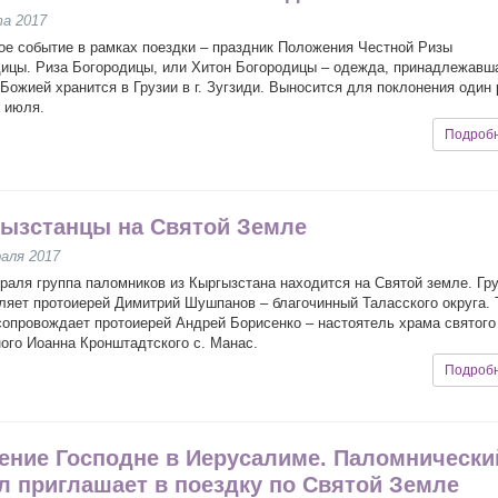
та 2017
е событие в рамках поездки – праздник Положения Честной Ризы
ицы. Риза Богородицы, или Хитон Богородицы – одежда, принадлежавш
Божией хранится в Грузии в г. Зугзиди. Выносится для поклонения один 
5 июля.
Подроб
ызстанцы на Святой Земле
аля 2017
раля группа паломников из Кыргызстана находится на Святой земле. Гр
ляет протоиерей Димитрий Шушпанов – благочинный Таласского округа. 
сопровождает протоиерей Андрей Борисенко – настоятель храма святого
ого Иоанна Кронштадтского с. Манас.
Подроб
ение Господне в Иерусалиме. Паломнически
л приглашает в поездку по Святой Земле