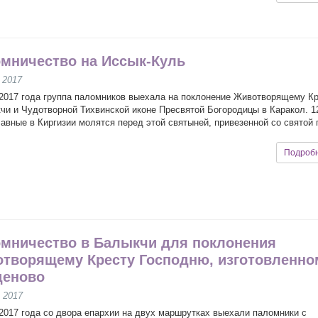
мничество на Иссык-Куль
 2017
2017 года группа паломников выехала на поклонение Животворящему К
чи и Чудотворной Тихвинской иконе Пресвятой Богородицы в Каракол. 1
авные в Киргизии молятся перед этой святыней, привезенной со святой 
Подроб
мничество в Балыкчи для поклонения
творящему Кресту Господню, изготовленно
деново
 2017
2017 года со двора епархии на двух маршрутках выехали паломники с