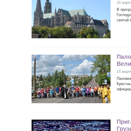
16 мар
В прогр
Господн
святой 
Пало
Вели
15 мар
Паломни
Крестны
официал
Приг
Груз