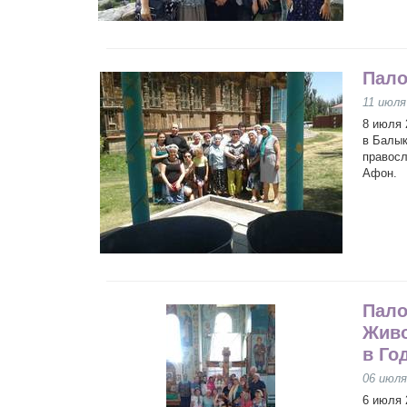
Пало
11 июля
8 июля 
в Балык
правосл
Афон.
Пало
Живо
в Го
06 июля
6 июля 