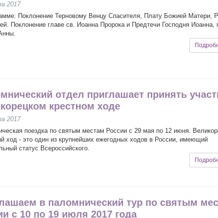
та 2017
амме: Поклонение Терновому Венцу Спасителя, Плату Божией Матери, 
ей. Поклонение главе св. Иоанна Пророка и Предтечи Господня Иоанна, 
Анны.
Подроб
мнический отдел приглашает принять участ
корецком крестном ходе
та 2017
ческая поездка по святым местам России с 29 мая по 12 июня. Великор
й ход - это один из крупнейших ежегодных ходов в России, имеющий
ьный статус Всероссийского.
Подроб
лашаем в паломнический тур по святым ме
ии с 10 по 19 июля 2017 года