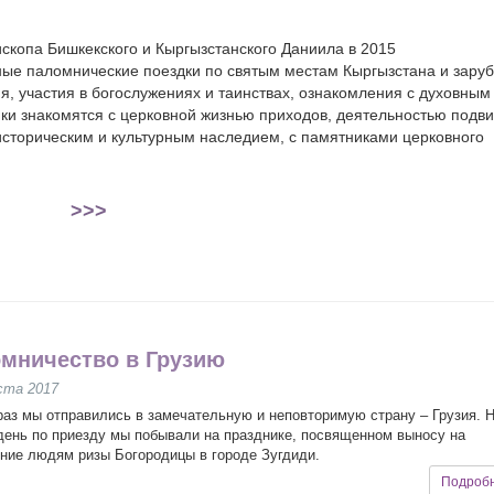
скопа Бишкекского и Кыргызстанского Даниила в 2015
ые паломнические поездки по святым местам Кыргызстана и заруб
, участия в богослужениях и таинствах, ознакомления с духовным
ки знакомятся с церковной жизнью приходов, деятельностью подв
историческим и культурным наследием, с памятниками церковного
>>>
мничество в Грузию
ста 2017
раз мы отправились в замечательную и неповторимую страну – Грузия. 
день по приезду мы побывали на празднике, посвященном выносу на
ние людям ризы Богородицы в городе Зугдиди.
Подроб