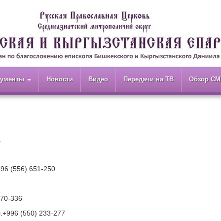
кументы
Новости
Видео
Передачи на ТВ
Обзор СМ
а
6 (556) 651-250
570-336
.+996 (550) 233-277