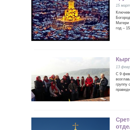
15 мар
Ключево
Богород
Матери 
год – 1
Кырг
13 февр
С 9 фев
возглав
группу 
праведн
Срет
отде