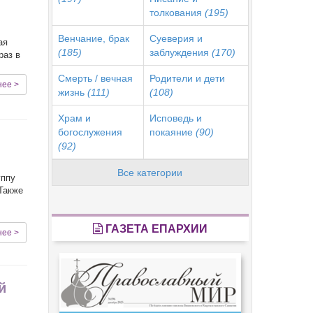
толкования
(195)
Венчание, брак
Суеверия и
ая
(185)
заблуждения
(170)
раз в
Смерть / вечная
Родители и дети
нее >
жизнь
(111)
(108)
Храм и
Исповедь и
богослужения
покаяние
(90)
(92)
Все категории
уппу
Также
ГАЗЕТА ЕПАРХИИ
нее >
й