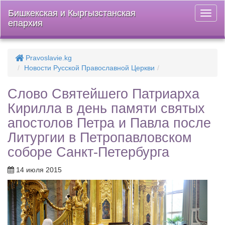
Бишкекская и Кыргызстанская
Откры
епархия
меню
Pravoslavie.kg
Новости Русской Православной Церкви
Слово Святейшего Патриарха
Кирилла в день памяти святых
апостолов Петра и Павла после
Литургии в Петропавловском
соборе Санкт-Петербурга
14 июля 2015