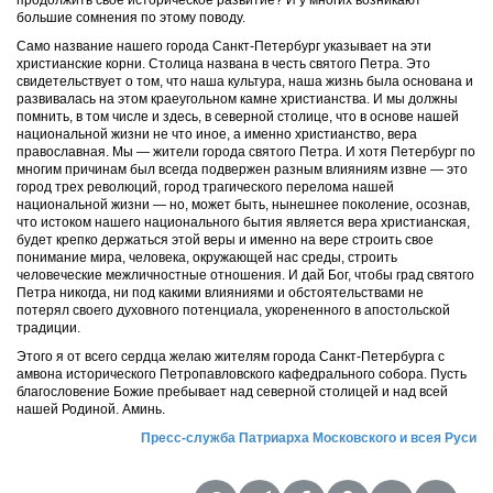
продолжить свое историческое развитие? И у многих возникают
большие сомнения по этому поводу.
Само название нашего города Санкт-Петербург указывает на эти
христианские корни. Столица названа в честь святого Петра. Это
свидетельствует о том, что наша культура, наша жизнь была основана и
развивалась на этом краеугольном камне христианства. И мы должны
помнить, в том числе и здесь, в северной столице, что в основе нашей
национальной жизни не что иное, а именно христианство, вера
православная. Мы — жители города святого Петра. И хотя Петербург по
многим причинам был всегда подвержен разным влияниям извне — это
город трех революций, город трагического перелома нашей
национальной жизни — но, может быть, нынешнее поколение, осознав,
что истоком нашего национального бытия является вера христианская,
будет крепко держаться этой веры и именно на вере строить свое
понимание мира, человека, окружающей нас среды, строить
человеческие межличностные отношения. И дай Бог, чтобы град святого
Петра никогда, ни под какими влияниями и обстоятельствами не
потерял своего духовного потенциала, укорененного в апостольской
традиции.
Этого я от всего сердца желаю жителям города Санкт-Петербурга с
амвона исторического Петропавловского кафедрального собора. Пусть
благословение Божие пребывает над северной столицей и над всей
нашей Родиной. Аминь.
Пресс-служба Патриарха Московского и всея Руси