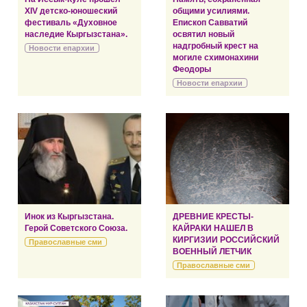
XIV детско-юношеский
общими усилиями.
фестиваль «Духовное
Епископ Савватий
наследие Кыргызстана».
освятил новый
надгробный крест на
Новости епархии
могиле схимонахини
Феодоры
Новости епархии
Инок из Кыргызстана.
ДРЕВНИЕ КРЕСТЫ-
Герой Советского Союза.
КАЙРАКИ НАШЕЛ В
КИРГИЗИИ РОССИЙСКИЙ
Православные сми
ВОЕННЫЙ ЛЕТЧИК
Православные сми