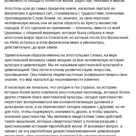
возможность обладать полнотой жизни, радостью, любовью и миром.
Апостолы шли до самых пределов земли, насколько хватало их
физических и духовных сил, сталкивались с трудностями, гонениями,
проповедовали Слово Божие, но, конечно, за свою короткую
человеческую жизнь они не могли обратить ко Христу множество
народов. И это сделали их преемники — епископы, вместе со всей
Церковью, с общиной верующих, которая была собрана в лице
апостолов вокруг Христа Спасителя, но которая после Его Вознесения
на Небо осталась в этом физическом мире и умножалась,
действительно, до края земли.
Удивительным образом именно на апостольских словах, на вере
христианской возникла самая мощная за всю человеческую историю
культура и цивилизация. Мы ее называем христианской культурой и
цивилизацией. Она легла в основу развития науки, искусства,
просвещения. Она помогла людям настолько усовершенствовать свои
знания, что мир оказался до неузнаваемости изменен.
И насколько же печально, что сегодня в тех странах, на историю
которых более всего повлияла апостольская проповедь, которые более
других стяжали блага христианской культуры, сегодня христианство
перестает восприниматься как основополагающая духовная и
культурная сила, и ее перечисляют сегодня наравне с другими, но не
для того, чтобы подчеркнуть значимость других, а чтобы умалить
значение христианства. Мы являемся свидетелями таких действий,
такого мышления, которые свидетельствуют о полном разрыве с
христианскими истоками европейской жизни. И возникает вопрос: а
сможет ли эта европейская дехристианизированная цивилизация