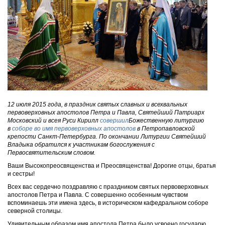
12 июля 2015 года, в праздник святых славных и всехвальных
первоверховных апостолов Петра и Павла, Святейший Патриарх
Московский и всея Руси Кирилл
совершил
Божественную литургию
в
соборе во имя первоверховных апостолов
в Петропавловской
крепости Санкт-Петербурга. По окончании Литургии Святейший
Владыка обратился к участникам богослужения с
Первосвятительским словом.
Ваши Высокопреосвященства и Преосвященства! Дорогие отцы, братья
и сестры!
Всех вас сердечно поздравляю с праздником святых первоверховных
апостолов Петра и Павла. С совершенно особенным чувством
вспоминаешь эти имена здесь, в историческом кафедральном соборе
северной столицы.
Удивительным образом имя апостола Петра было усвоено государю