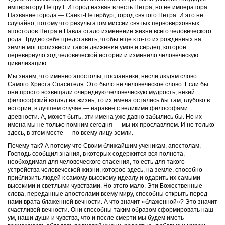
императору Петру I. И город назван в честь Петра, но не императора.
Название города — Санкт-Петербург, город святого Петра. И это не
случайно, потому что результатом миссии святых первоверховных
апостолов Петра и Павла стало изменение жизни всего человеческого
рода. Трудно себе представить, чтобы еще кто-то из рожденных на
земле мог произвести такое движение умов и сердец, которое
перевернуло ход человеческой истории и изменило человеческую
цивилизацию.
Мы знаем, что именно апостолы, посланники, несли людям слово
Самого Христа Спасителя. Это было не человеческое слово. Если бы
они просто возвещали очередную человеческую мудрость, некий
философский взгляд на жизнь, то их имена остались бы там, глубоко в
истории, в лучшем случае — наравне с великими философами
древности. А, может быть, эти имена уже давно забылись бы. Но их
имена мы не только помним сегодня — мы их прославляем. И не только
здесь, в этом месте — по всему лицу земли.
Почему так? А потому что Своим ближайшим ученикам, апостолам,
Господь сообщил знания, в которых содержится вся полнота,
необходимая для человеческого спасения, то есть для такого
устройства человеческой жизни, которое здесь, на земле, способно
приблизить людей к самому высокому идеалу и одарить их самыми
высокими и светлыми чувствами. Но этого мало. Эти Божественные
слова, переданные апостолами всему миру, способны открыть перед
нами врата блаженной вечности. А что значит «блаженной»? Это значит
счастливой вечности. Они способны таким образом сформировать наш
ум, наши души и чувства, что и после смерти мы будем иметь