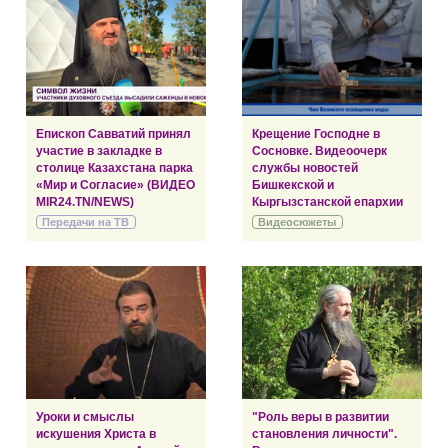
Епископ Савватий принял
Крещение Господне в
участие в закладке в
Сосновке. Видеоочерк
столице Казахстана парка
службы новостей
«Мир и Согласие» (ВИДЕО
Бишкекской и
MIR24.TN/NEWS)
Кыргызстанской епархии
Передачи на ТВ
Видеосюжеты
Уроки и смыслы
"Роль веры в развитии
искушения Христа в
становления личности".