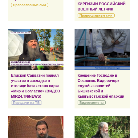
КИРГИЗИИ РОССИЙСКИЙ
Православные сми
ВОЕННЫЙ ЛЕТЧИК
Православные сми
Епископ Савватий принял
Крещение Господне в
участие в закладке в
Сосновке. Видеоочерк
столице Казахстана парка
службы новостей
«Мир и Согласие» (ВИДЕО
Бишкекской и
MIR24.TN/NEWS)
Кыргызстанской епархии
Передачи на ТВ
Видеосюжеты