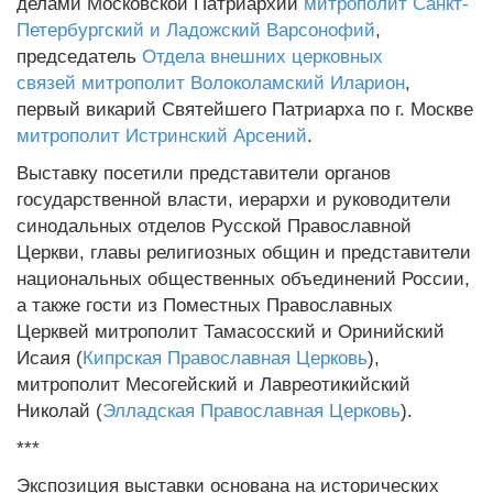
делами Московской Патриархии
митрополит Санкт-
Петербургский и Ладожский Варсонофий
,
председатель
Отдела внешних церковных
связей
митрополит Волоколамский Иларион
,
первый викарий Святейшего Патриарха по г. Москве
митрополит Истринский Арсений
.
Выставку посетили представители органов
государственной власти, иерархи и руководители
синодальных отделов Русской Православной
Церкви, главы религиозных общин и представители
национальных общественных объединений России,
а также гости из Поместных Православных
Церквей митрополит Тамасосский и Оринийский
Исаия (
Кипрская Православная Церковь
),
митрополит Месогейский и Лавреотикийский
Николай (
Элладская Православная Церковь
).
***
Экспозиция выставки основана на исторических