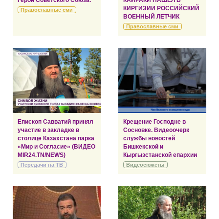
КИРГИЗИИ РОССИЙСКИЙ
Православные сми
ВОЕННЫЙ ЛЕТЧИК
Православные сми
Епископ Савватий принял
Крещение Господне в
участие в закладке в
Сосновке. Видеоочерк
столице Казахстана парка
службы новостей
«Мир и Согласие» (ВИДЕО
Бишкекской и
MIR24.TN/NEWS)
Кыргызстанской епархии
Передачи на ТВ
Видеосюжеты