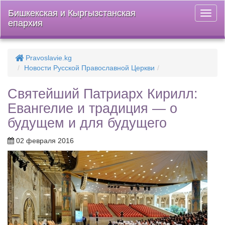
Бишкекская и Кыргызстанская
Откры
епархия
меню
Pravoslavie.kg
Новости Русской Православной Церкви
Святейший Патриарх Кирилл:
Евангелие и традиция — о
будущем и для будущего
02 февраля 2016