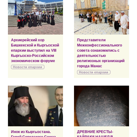
Архиерейский хор
Представители
Бишкекской и Кыргызской
Межконфессионального
епархии выступил на VIII
совета ознакомились с
Кыргызско-Российском
деятельностью
экономическом форуме
религиозных организаций
города Манас
Новости епархии
Новости епархии
Инок из Кыргызстана.
ДРЕВНИЕ КРЕСТЫ-
Герой Советского Союза.
КАЙРАКИ НАШЕЛ В