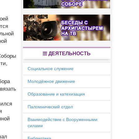
воей
тся
ельной
ной
ДЕЯТЕЛЬНОСТЬ
Соборы
ти,
Социальное служение
бора
Молодёжное движение
авязать
Образование и катехизация
вился
Паломнический отдел
я
вной
Взаимодействие с Вооруженными
силами
зал
Библиотека