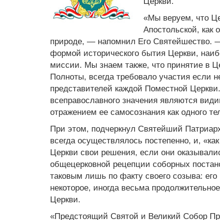
Церкви.
«Мы веруем, что Ц
Апостольской, как 
природе, — напомнил Его Святейшество. 
формой исторического бытия Церкви, наи
миссии. Мы знаем также, что принятие в 
Полноты, всегда требовало участия если не
представителей каждой Поместной Церкви
всеправославного значения являются вид
отражением ее самосознания как одного тел
При этом, подчеркнул Святейший Патриарх
всегда осуществлялось постепенно, и, «как
Церкви свои решения, если они оказывали
общецерковной рецепции соборных постано
таковым лишь по факту своего созыва: ег
некоторое, иногда весьма продолжительно
Церкви.
«Предстоящий Святой и Великий Собор Пр