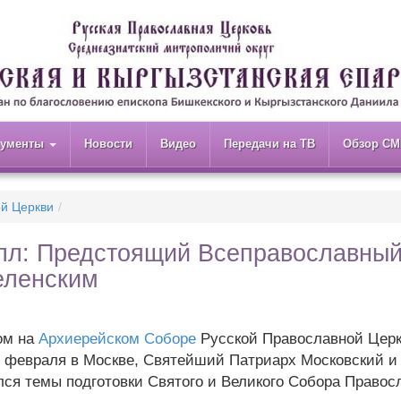
кументы
Новости
Видео
Передачи на ТВ
Обзор СМ
ой Церкви
лл: Предстоящий Всеправославны
еленским
ом на
Архиерейском Соборе
Русской Православной Церк
2 февраля в Москве, Святейший Патриарх Московский и
лся темы подготовки Святого и Великого Собора Правос