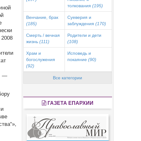
толкования
(195)
иной
ой
Венчание, брак
Суеверия и
е
(185)
заблуждения
(170)
чески
Смерть / вечная
Родители и дети
 2008
жизнь
(111)
(108)
ители
Храм и
Исповедь и
богослужения
покаяние
(90)
хат
(92)
, —
Все категории
бору
ГАЗЕТА ЕПАРХИИ
ии
ыве
ства"»,