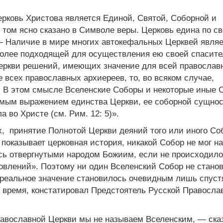
ерковь Христова является Единой, Святой, Соборной и
о том ясно сказано в Символе веры. Церковь едина по с
— Наличие в мире многих автокефальных Церквей являе
более подходящей для осуществления ею своей спасит
Церкви решений, имеющих значение для всей православ
 всех православных архиереев, то, во всяком случае,
. В этом смысле Вселенские Соборы и некоторые иные 
имым выражением единства Церкви, ее соборной сущнос
а во Христе (см. Рим. 12: 5)».
, принятие Полнотой Церкви деяний того или иного Со
 показывает церковная история, никакой Собор не мог н
сь отвергнутыми народом Божиим, если не происходило
влений». Поэтому ни один Вселенский Собор не стано
о реальное значение становилось очевидным лишь спуст
е время, констатировал Предстоятель Русской Правосла
авославной Церкви мы не называем Вселенским, — ска