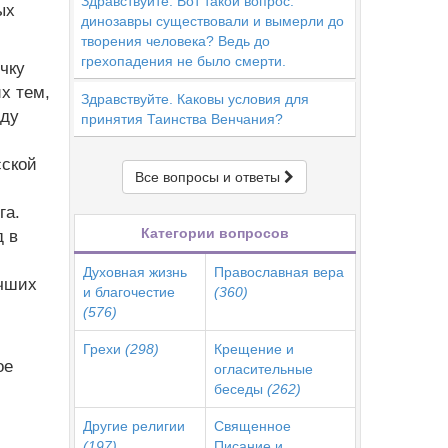
Здравствуйте. Вот такой вопрос:
ых
динозавры существовали и вымерли до
творения человека? Ведь до
грехопадения не было смерти.
чку
х тем,
Здравствуйте. Каковы условия для
оду
принятия Таинства Венчания?
сской
Все вопросы и ответы
га.
Категории вопросов
д в
Духовная жизнь
Православная вера
учших
и благочестие
(360)
(576)
Грехи
(298)
Крещение и
ое
огласительные
беседы
(262)
Другие религии
Священное
(197)
Писание и