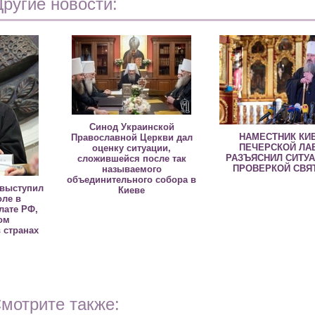
Другие новости:
Синод Украинской
НАМЕСТНИК КИ
Православной Церкви дал
ПЕЧЕРСКОЙ ЛА
оценку ситуации,
РАЗЪЯСНИЛ СИТУ
сложившейся после так
ПРОВЕРКОЙ СВЯ
называемого
объединительного собора в
 выступил
Киеве
оле в
лате РФ,
ом
 странах
мотрите также: