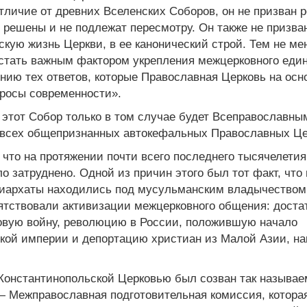
личие от древних Вселенских Соборов, он не призван 
о решены и не подлежат пересмотру. Он также не призва
скую жизнь Церкви, в ее канонический строй. Тем не мен
 стать важным фактором укрепления межцерковного еди
нию тех ответов, которые Православная Церковь на осн
просы современности».
 этот Собор только в том случае будет Всеправославны
и всех общепризнанных автокефальных Православных Це
 что на протяжении почти всего последнего тысячелетия
затруднено. Одной из причин этого был тот факт, что 
риархаты находились под мусульманским владычеством
иятствовали активизации межцерковного общения: доста
овую войну, революцию в России, положившую начало
кой империи и депортацию христиан из Малой Азии, на
е Константинопольской Церковью был созван так называ
 — Межправославная подготовительная комиссия, котора