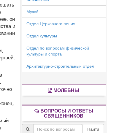
решать
н
Музей
ее, он
Отдел Церковного пения
нства и
овании
Отдел культуры
Отдел по вопросам физической
м,
культуры и спорта
рквей.
Архитектурно-строительный отдел
в
.
точно
МОЛЕБНЫ
конец,
ВОПРОСЫ И ОТВЕТЫ
СВЯЩЕННИКОВ
емый
я
Найти