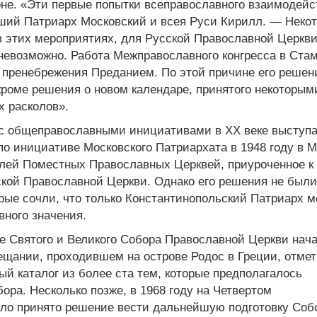
не. «Эти первые попытки всеправославного взаимодейс
ший Патриарх Московский и всея Руси Кирилл. — Неко
 этих мероприятиях, для Русской Православной Церкви
 невозможно. Работа Межправославного конгресса в Ста
 пренебрежения Преданием. По этой причине его решен
роме решения о новом календаре, принятого некоторым
 расколов».
 с общеправославными инициативами в ХХ веке выступа
 по инициативе Московского Патриархата в 1948 году в 
лей Поместных Православных Церквей, приуроченное к
кой Православной Церкви. Однако его решения не были
ые сочли, что только Константинопольский Патриарх м
ного значения.
е Святого и Великого Собора Православной Церкви нач
ещании, проходившем на острове Родос в Греции, отмет
й каталог из более ста тем, которые предполагалось
ора. Несколько позже, в 1968 году на Четвертом
ло принято решение вести дальнейшую подготовку Соб