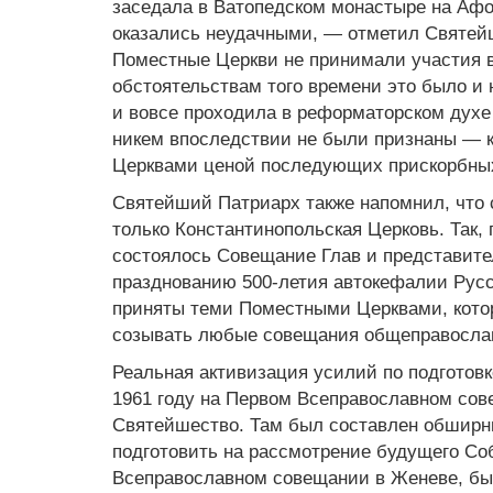
заседала в Ватопедском монастыре на Афо
оказались неудачными, — отметил Святей
Поместные Церкви не принимали участия в
обстоятельствам того времени это было и
и вовсе проходила в реформаторском духе
никем впоследствии не были признаны — к
Церквами ценой последующих прискорбных
Святейший Патриарх также напомнил, что
только Константинопольская Церковь. Так,
состоялось Совещание Глав и представите
празднованию 500-летия автокефалии Русс
приняты теми Поместными Церквами, котор
созывать любые совещания общеправослав
Реальная активизация усилий по подготовк
1961 году на Первом Всеправославном сов
Святейшество. Там был составлен обширны
подготовить на рассмотрение будущего Соб
Всеправославном совещании в Женеве, бы