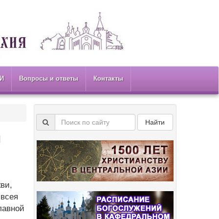
И
Вопросы и ответы
Контакты
Найти
й
ви,
 всея
лавной