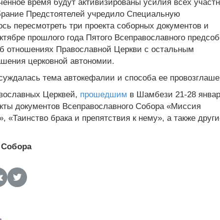
ченное время будут активизированы усилия всех участ
обрание Предстоятелей учредило Специальную
сь пересмотреть три проекта соборных документов и
октябре прошлого года Пятого Всеправославного предсоб
 об отношениях Православной Церкви с остальным
ашения церковной автономии.
бсуждалась тема автокефалии и способа ее провозглаше
вославных Церквей,
прошедшим
в Шамбези 21-28 январ
оекты документов Всеправославного Собора «Миссия
 «Таинство брака и препятствия к нему», а также други
 Собора