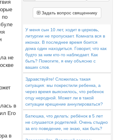
твия
торые
Задать вопрос священнику
 по
мбуле
У меня сын 10 лет, ходит в церковь,
ия
литургии не пропускает. Комната вся в
и
иконах. В последнее время боится
дома один находиться. Говорит, что как
будто за ним кто-то наблюдает. Как
ла не
быть? Помогите, я ему объясню с
Москве
ваших слов.
Здравствуйте! Сложилась такая
ситуация: мы покрестили ребенка, а
ожет
через время выяснилось, что ребенок
отцу неродной. Может ли в такой
ситуации крещение аннулироваться?
алась в
ил Его
Батюшка, что делать: ребёнок в 5 лет
не слушается родителей. Очень стыдно
за его поведение, не знаю, как быть?
ора в