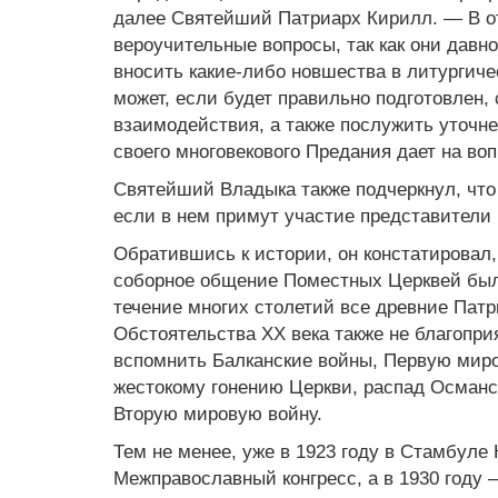
далее Святейший Патриарх Кирилл. — В от
вероучительные вопросы, так как они давн
вносить какие-либо новшества в литургиче
может, если будет правильно подготовлен,
взаимодействия, а также послужить уточне
своего многовекового Предания дает на во
Святейший Владыка также подчеркнул, что
если в нем примут участие представител
Обратившись к истории, он констатировал,
соборное общение Поместных Церквей было 
течение многих столетий все древние Пат
Обстоятельства ХХ века также не благопр
вспомнить Балканские войны, Первую мир
жестокому гонению Церкви, распад Османс
Вторую мировую войну.
Тем не менее, уже в 1923 году в Стамбул
Межправославный конгресс, а в 1930 году