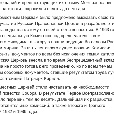
овещаний и предшествующих их созыву Межправославн
одготовки сохранился вплоть до сего дня.
Поместным Церквам было предложено высказать свою то
участии Русской Православной Церкви в разработке эти
а подошла к этому со всей ответственностью. В 1963 г
ю специальную Комиссию под председательством
ого Никодима, в которую вошли ведущие богословы Ру
и миряне. За пять лет своего существования Комиссия
оекты документов по всем без исключения темам катало
сская Церковь внесла в то время беспрецедентный вкла
а не просто готова к его проведению, но по всем темам
ты соборных документов, ставшие результатом труда л
 Святейший Патриарх Кирилл.
оместных Церквей стали настаивать на необходимости
 повестки Собора. В результате Первое Всеправославн
ло перечень тем до десяти. Дальнейшая их разработка
товительных комиссий, а также Второго и Третьего
1982 и 1986 годов.