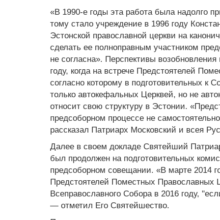
«В 1990-е годы эта работа была надолго 
тому стало учреждение в 1996 году Конст
Эстонской православной церкви на канони
сделать ее полноправным участником пред
не согласна». Перспективы возобновления
году, когда на встрече Предстоятелей По
согласно которому в подготовительных к С
только автокефальных Церквей, но не авто
относит свою структуру в Эстонии. «Предс
предсоборном процессе не самостоятельно
рассказал Патриарх Московский и всея Ру
Далее в своем докладе Святейший Патриар
был продолжен на подготовительных комисс
предсоборном совещании. «В марте 2014 г
Предстоятелей Поместных Православных Це
Всеправославного Собора в 2016 году, "ес
— отметил Его Святейшество.