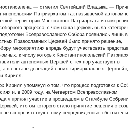
приостановлена, — отметил Святейший Владыка. — Прич
антинопольским Патриархатом так называемой автономн
ческой территории Московского Патриархата и намерени
соборного процесса, с чем наша Церковь была категори
 подготовки Всеправославного Собора появились лишь в
местных Православных Церквей было принято решение,
обору мероприятиях впредь будут участвовать представ
номных, к числу которых Константинопольский Патриар
тавители автономных Церквей с тех пор участвуют в
, а в составе делегаций своих кириархальных Церквей»
си Кирилл.
х Кирилл упомянул о том, что процесс подготовки к Со
иях и, в 2009 году, на Четвертом Всеправославном
ода я принял участие в прошедшем в Стамбуле Собран
рквей, итогом которого стало принятие решения о соз
ли не воспрепятствуют тому непредвиденные обстоятель