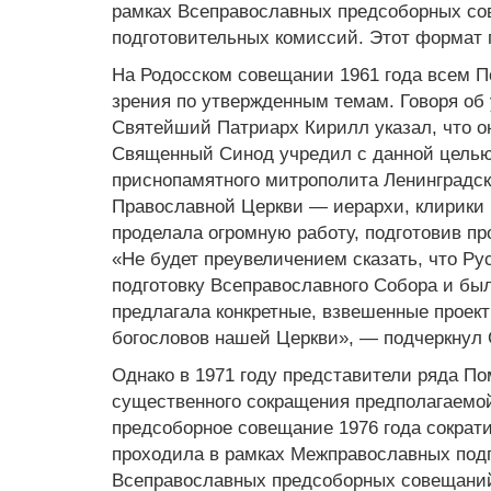
рамках Всеправославных предсоборных с
подготовительных комиссий. Этот формат п
На Родосском совещании 1961 года всем 
зрения по утвержденным темам. Говоря об 
Святейший Патриарх Кирилл указал, что он
Священный Синод учредил с данной цель
приснопамятного митрополита Ленинградск
Православной Церкви — иерархи, клирики 
проделала огромную работу, подготовив пр
«Не будет преувеличением сказать, что Ру
подготовку Всеправославного Собора и был
предлагала конкретные, взвешенные проек
богословов нашей Церкви», — подчеркнул
Однако в 1971 году представители ряда П
существенного сокращения предполагаемой
предсоборное совещание 1976 года сократи
проходила в рамках Межправославных подго
Всеправославных предсоборных совещаний 