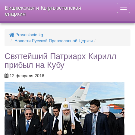
Бишкекская и Кыргызстанская
Откры
епархия
меню
Pravoslavie.kg
Новости Русской Православной Церкви
Святейший Патриарх Кирилл
прибыл на Кубу
12 февраля 2016