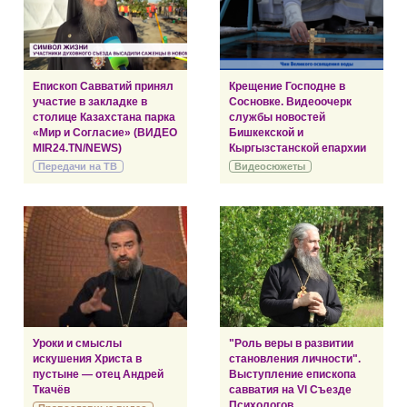
Епископ Савватий принял
Крещение Господне в
участие в закладке в
Сосновке. Видеоочерк
столице Казахстана парка
службы новостей
«Мир и Согласие» (ВИДЕО
Бишкекской и
MIR24.TN/NEWS)
Кыргызстанской епархии
Передачи на ТВ
Видеосюжеты
Уроки и смыслы
"Роль веры в развитии
искушения Христа в
становления личности".
пустыне — отец Андрей
Выступление епископа
Ткачёв
савватия на VI Съезде
Психологов