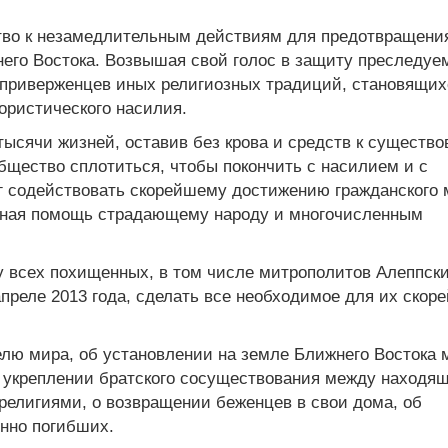
во к незамедлительным действиям для предотвращени
его Востока. Возвышая свой голос в защиту преследуе
 приверженцев иных религиозных традиций, становящих
ористического насилия.
 тысячи жизней, оставив без крова и средств к существ
щество сплотиться, чтобы покончить с насилием и с
г содействовать скорейшему достижению гражданского 
ная помощь страдающему народу и многочисленным
бу всех похищенных, в том числе митрополитов Алеппск
преле 2013 года, сделать все необходимое для их скор
елю мира, об установлении на земле Ближнего Востока 
об укреплении братского сосуществования между находя
религиями, о возвращении беженцев в свои дома, об
нно погибших.