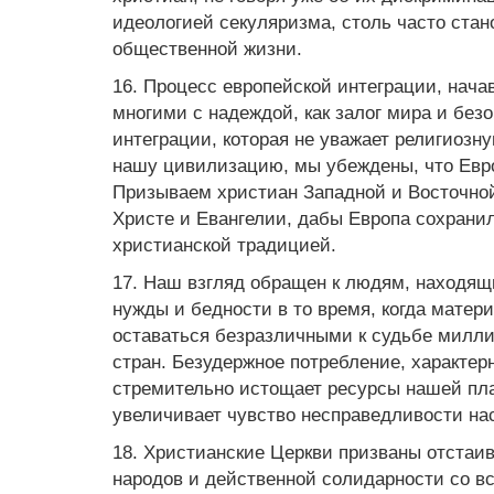
идеологией секуляризма, столь часто стан
общественной жизни.
16. Процесс европейской интеграции, нач
многими с надеждой, как залог мира и без
интеграции, которая не уважает религиозн
нашу цивилизацию, мы убеждены, что Евро
Призываем христиан Западной и Восточной
Христе и Евангелии, дабы Европа сохран
христианской традицией.
17. Наш взгляд обращен к людям, находящ
нужды и бедности в то время, когда матер
оставаться безразличными к судьбе милли
стран. Безудержное потребление, характер
стремительно истощает ресурсы нашей пла
увеличивает чувство несправедливости н
18. Христианские Церкви призваны отстаи
народов и действенной солидарности со в