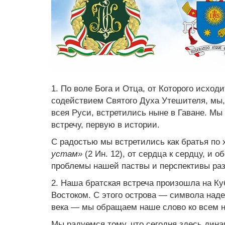
1. По воле Бога и Отца, от Которого исход
содействием Святого Духа Утешителя, мы,
всея Руси, встретились ныне в Гаване. Мы
встречу, первую в истории.
С радостью мы встретились как братья по
устам»
(2 Ин. 12), от сердца к сердцу, и
проблемы нашей паствы и перспективы раз
2. Наша братская встреча произошла на Ку
Востоком. С этого острова — символа над
века — мы обращаем наше слово ко всем н
Мы радуемся тому, что сегодня здесь дин