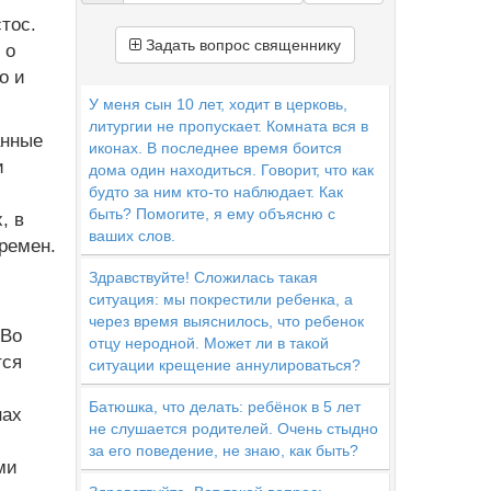
тос.
Задать вопрос священнику
 о
о и
У меня сын 10 лет, ходит в церковь,
литургии не пропускает. Комната вся в
анные
иконах. В последнее время боится
и
дома один находиться. Говорит, что как
будто за ним кто-то наблюдает. Как
быть? Помогите, я ему объясню с
, в
ваших слов.
ремен.
Здравствуйте! Сложилась такая
ситуация: мы покрестили ребенка, а
через время выяснилось, что ребенок
 Во
отцу неродной. Может ли в такой
тся
ситуации крещение аннулироваться?
Батюшка, что делать: ребёнок в 5 лет
нах
не слушается родителей. Очень стыдно
за его поведение, не знаю, как быть?
ми