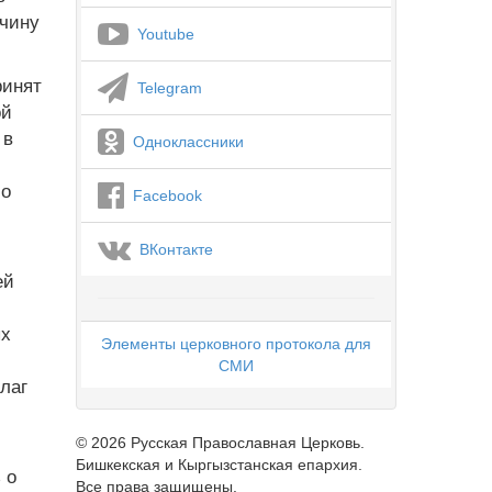
очину
Youtube
ринят
Telegram
ой
 в
Одноклассники
 о
Facebook
ВКонтакте
ей
ых
Элементы церковного протокола для
СМИ
лаг
© 2026 Русская Православная Церковь.
Бишкекская и Кыргызстанская епархия.
 о
Все права защищены.