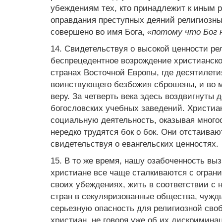
убеждениям тех, кто принадлежит к иным
оправдания преступных деяний религиозны
совершено во имя Бога,
«потому что Бог 
14. Свидетельствуя о высокой ценности ре
беспрецедентное возрождение христианской
странах Восточной Европы, где десятилет
воинствующего безбожия сброшены, и во м
веру. За четверть века здесь воздвигнуты
богословских учебных заведений. Христи
социальную деятельность, оказывая мног
нередко трудятся бок о бок. Они отстаива
свидетельствуя о евангельских ценностях.
15. В то же время, нашу озабоченность вы
христиане все чаще сталкиваются с огран
своих убеждениях, жить в соответствии с 
стран в секуляризованные общества, чужды
серьезную опасность для религиозной св
христиан, не говоря уже об их дискримина