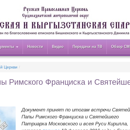
кументы
Новости
Видео
Передачи на ТВ
Обзор СМ
ой Церкви
пы Римского Франциска и Святейш
Документ принят по итогам встречи Святе
Папы Римского Франциска и Святейшего
Патриарха Московского и всея Руси Кирилла,