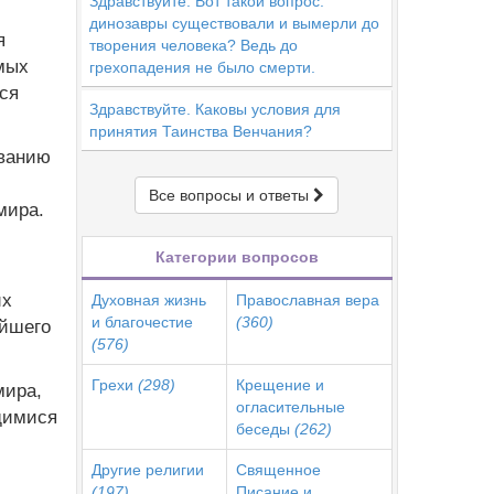
Здравствуйте. Вот такой вопрос:
динозавры существовали и вымерли до
я
творения человека? Ведь до
мых
грехопадения не было смерти.
ся
Здравствуйте. Каковы условия для
принятия Таинства Венчания?
ованию
Все вопросы и ответы
мира.
Категории вопросов
их
Духовная жизнь
Православная вера
и благочестие
(360)
ейшего
(576)
Грехи
(298)
Крещение и
мира,
огласительные
щимися
беседы
(262)
Другие религии
Священное
(197)
Писание и