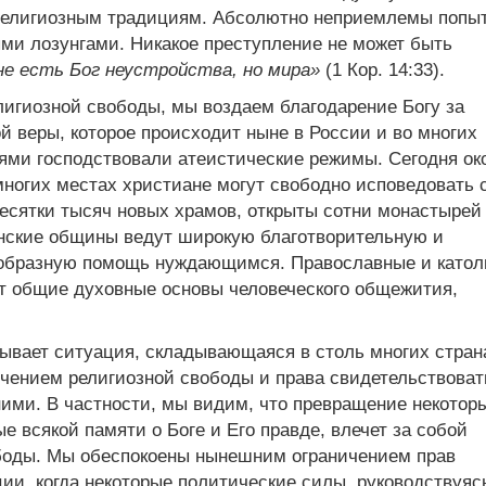
 религиозным традициям. Абсолютно неприемлемы попы
ми лозунгами. Никакое преступление не может быть
не есть Бог неустройства, но мира»
(1 Кор. 14:33).
лигиозной свободы, мы воздаем благодарение Богу за
 веры, которое происходит ныне в России и во многих
иями господствовали атеистические режимы. Сегодня ок
ногих местах христиане могут свободно исповедовать 
 десятки тысяч новых храмов, открыты сотни монастырей
анские общины ведут широкую благотворительную и
ообразную помощь нуждающимся. Православные и катол
ют общие духовные основы человеческого общежития,
зывает ситуация, складывающаяся в столь многих страна
ичением религиозной свободы и права свидетельствоват
ними. В частности, мы видим, что превращение некотор
е всякой памяти о Боге и Его правде, влечет за собой
ободы. Мы обеспокоены нынешним ограничением прав
ции, когда некоторые политические силы, руководствуяс