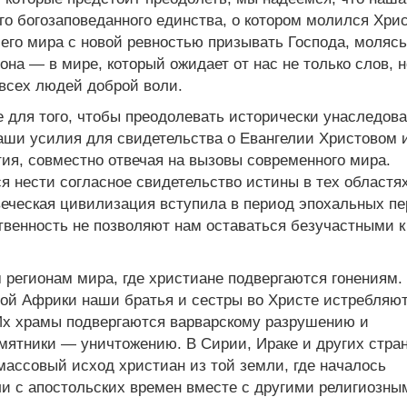
го богозаповеданного единства, о котором молился Хрис
его мира с новой ревностью призывать Господа, молясь
она — в мире, который ожидает от нас не только слов, н
всех людей доброй воли.
е для того, чтобы преодолевать исторически унаследов
аши усилия для свидетельства о Евангелии Христовом 
ия, совместно отвечая на вызовы современного мира.
 нести согласное свидетельство истины в тех областях
веческая цивилизация вступила в период эпохальных пе
твенность не позволяют нам оставаться безучастными к
м регионам мира, где христиане подвергаются гонениям.
ной Африки наши братья и сестры во Христе истребляю
Их храмы подвергаются варварскому разрушению и
мятники — уничтожению. В Сирии, Ираке и других стра
ассовый исход христиан из той земли, где началось
ли с апостольских времен вместе с другими религиозны