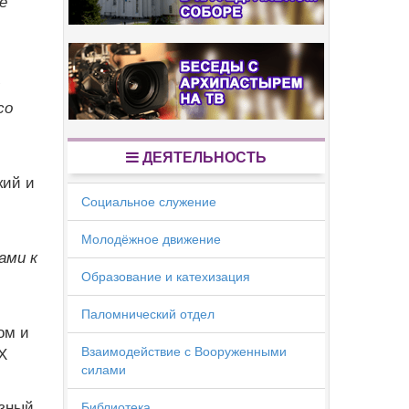
е
со
ДЕЯТЕЛЬНОСТЬ
кий и
Социальное служение
Молодёжное движение
ами к
Образование и катехизация
Паломнический отдел
ом и
Взаимодействие с Вооруженными
Х
силами
озный
Библиотека