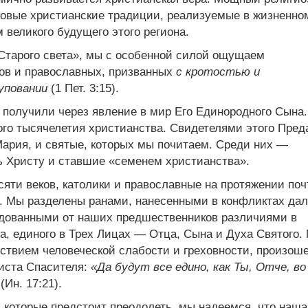
ковые христианские традиции, реализуемые в жизненно
великого будущего этого региона.
«Старого света», мы с особенной силой ощущаем
ов и православных, призванных
с кротостью и
уповании
(1 Пет. 3:15).
ы получили через явление в мир Его Единородного Сына
го тысячелетия христианства. Свидетелями этого Пред
ария, и святые, которых мы почитаем. Среди них —
 Христу и ставшие «семенем христианства».
яти веков, католики и православные на протяжении поч
. Мы разделены ранами, нанесенными в конфликтах дал
едованными от наших предшественников различиями в
а, единого в Трех Лицах — Отца, Сына и Духа Святого.
дствием человеческой слабости и греховности, произо
иста Спасителя:
«Да будут все едино, как Ты, Отче, во
(Ин. 17:21).
 которые предстоит преодолеть, мы надеемся, что наша