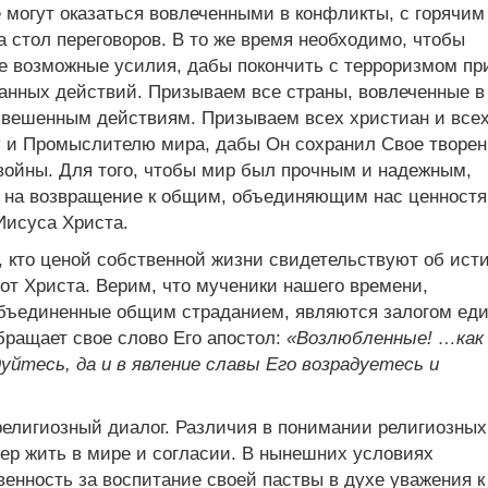
 могут оказаться вовлеченными в конфликты, с горячим
 стол переговоров. В то же время необходимо, чтобы
е возможные усилия, дабы покончить с терроризмом пр
анных действий. Призываем все страны, вовлеченные в
взвешенным действиям. Призываем всех христиан и все
у и Промыслителю мира, дабы Он сохранил Свое творен
войны. Для того, чтобы мир был прочным и надежным,
 на возвращение к общим, объединяющим нас ценностя
Иисуса Христа.
, кто ценой собственной жизни свидетельствуют об ист
от Христа. Верим, что мученики нашего времени,
объединенные общим страданием, являются залогом ед
бращает свое слово Его апостол:
«Возлюбленные! …как
йтесь, да и в явление славы Его возрадуетесь и
религиозный диалог. Различия в понимании религиозных
ер жить в мире и согласии. В нынешних условиях
енность за воспитание своей паствы в духе уважения к