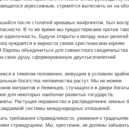
овящегося агрессивным, стремятся вытеснить их на об
авшийся после столетий кровавых конфликтов, был восп
опасности. В то же время мы предостерегаем против так
ую идентичность. Будучи открыты к вкладу иных религий
па нуждается в верности своим христианским корням.
 Европы объединиться для совместного свидетельства
ила свою душу, сформированную двухтысячелетней
имся в тяжелом положении, живущим в условиях крайн
иальные богатства человечества растут. Мы не можем
онов мигрантов и беженцев, стучащихся в двери богат
ное для некоторых наиболее развитых государств,
неты. Растущее неравенство в распределении земных б
асаждаемой системы международных отношений.
вать требования справедливости, уважения к традициям
семи страждущими. Мы, христиане, не должны забывать