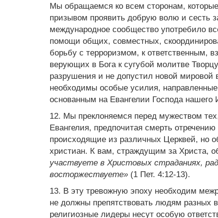
Мы обращаемся ко всем сторонам, которые
призывом проявить добрую волю и сесть за
международное сообщество употребило вс
помощи общих, совместных, скоординиров
борьбу с терроризмом, к ответственным, 
верующих в Бога к сугубой молитве Творц
разрушения и не допустил новой мировой 
необходимы особые усилия, направленные
основанным на Евангелии Господа нашего 
12. Мы преклоняемся перед мужеством тех
Евангелия, предпочитая смерть отречению 
происходящие из различных Церквей, но 
христиан. К вам, страждущим за Христа, о
участвуете в Христовых страданиях, раду
восторжествуете»
(1 Пет. 4:12-13).
13. В эту тревожную эпоху необходим меж
не должны препятствовать людям разных в
религиозные лидеры несут особую ответств