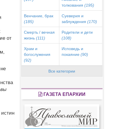
толкования
(195)
Венчание, брак
Суеверия и
и
(185)
заблуждения
(170)
х
Смерть / вечная
Родители и дети
ие от
жизнь
(111)
(108)
Храм и
Исповедь и
м,
богослужения
покаяние
(90)
(92)
ине
Все категории
инства
 вы
ГАЗЕТА ЕПАРХИИ
 истин