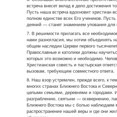
встреча внесет вклад в дело достижения то
Пусть наша встреча вдохновит христиан вс
полном единстве всех Его учеников. Пусть 
деяний — станет знамением упования для 
7. В решимости прилагать все необходимо
нами разногласия, мы хотим объединять н
общем наследии Церкви первого тысячелет
Православные и католики должны научиться
которых это возможно и необходимо. Чело
Христианская совесть и пастырская ответс
вызовам, требующим совместного ответа.
8. Наш взор устремлен, прежде всего, к те
многих странах Ближнего Востока и Север
целыми семьями, деревнями и городами. 
разграблению, святыни — осквернению, па
Ближнего Востока мы с болью наблюдаем м
распространение нашей веры и где они жи