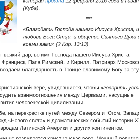
которая
прошла
12 февраля 2016 года в Гаван
(Куба).
***
«Благодать Господа нашего Иисуса Христа, и
любовь Бога Отца, и общение Святаго Духа 
всеми вами» (2 Кор. 13:13).
ит всякий дар, во имя Господа нашего Иисуса Христа,
 Франциск, Папа Римский, и Кирилл, Патриарх Московс
 воздаем благодарность в Троице славимому Богу за эту
 христианской вере, увидевшиеся, чтобы
«говорить уст
 обсудить взаимоотношения между Церквами, насущные
вития человеческой цивилизации.
бе, на перекрестке путей между Севером и Югом, Запад
ежд «Нового света» и драматических событий истории Х
ародам Латинской Америки и других континентов.
амично развивается христианская вера. Мощный религи