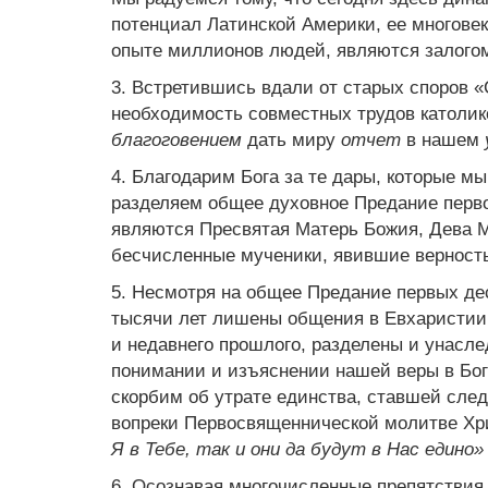
потенциал Латинской Америки, ее многове
опыте миллионов людей, являются залогом 
3. Встретившись вдали от старых споров 
необходимость совместных трудов католик
благоговением
дать миру
отчет
в нашем
4. Благодарим Бога за те дары, которые м
разделяем общее духовное Предание перво
являются Пресвятая Матерь Божия, Дева М
бесчисленные мученики, явившие верность
5. Несмотря на общее Предание первых дес
тысячи лет лишены общения в Евхаристии
и недавнего прошлого, разделены и унасл
понимании и изъяснении нашей веры в Бог
скорбим об утрате единства, ставшей сле
вопреки Первосвященнической молитве Хр
Я в Тебе, так и они да будут в Нас едино»
6. Осознавая многочисленные препятствия,