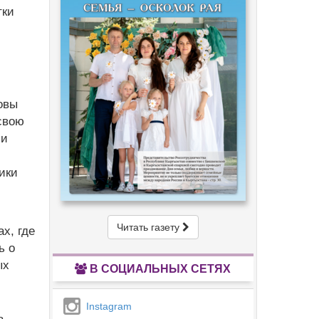
тки
овы
свою
 и
ики
Читать газету
х, где
ь о
ых
В СОЦИАЛЬНЫХ СЕТЯХ
Instagram
ь