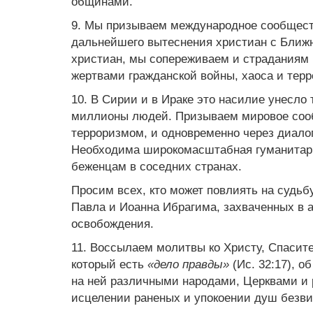
общинами.
9. Мы призываем международное сообщест
дальнейшего вытеснения христиан с Ближн
христиан, мы сопереживаем и страданиям
жертвами гражданской войны, хаоса и терр
10. В Сирии и в Ираке это насилие унесло
миллионы людей. Призываем мировое сооб
терроризмом, и одновременно через диало
Необходима широкомасштабная гуманитар
беженцам в соседних странах.
Просим всех, кто может повлиять на судь
Павла и Иоанна Ибрагима, захваченных в а
освобождения.
11. Воссылаем молитвы ко Христу, Спасит
который есть
«дело правды»
(Ис. 32:17), 
на ней различными народами, Церквами и 
исцелении раненых и упокоении душ безви