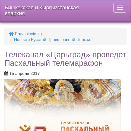
Бишкекская и Кыргызстанская
Откры
епархия
меню
Pravoslavie.kg
Новости Русской Православной Церкви
Телеканал «Царьград» проведет
Пасхальный телемарафон
15 апреля 2017