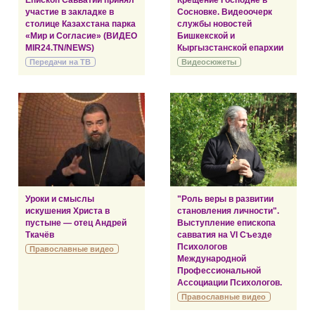
Епископ Савватий принял
Крещение Господне в
участие в закладке в
Сосновке. Видеоочерк
столице Казахстана парка
службы новостей
«Мир и Согласие» (ВИДЕО
Бишкекской и
MIR24.TN/NEWS)
Кыргызстанской епархии
Передачи на ТВ
Видеосюжеты
Уроки и смыслы
"Роль веры в развитии
искушения Христа в
становления личности".
пустыне — отец Андрей
Выступление епископа
Ткачёв
савватия на VI Съезде
Психологов
Православные видео
Международной
Профессиональной
Ассоциации Психологов.
Православные видео