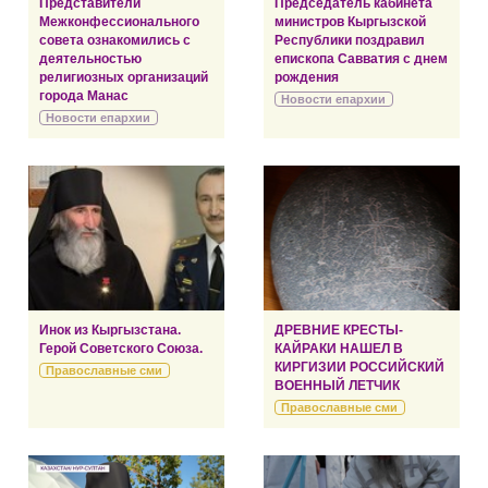
Представители
Председатель кабинета
Межконфессионального
министров Кыргызской
совета ознакомились с
Республики поздравил
деятельностью
епископа Савватия с днем
религиозных организаций
рождения
города Манас
Новости епархии
Новости епархии
Инок из Кыргызстана.
ДРЕВНИЕ КРЕСТЫ-
Герой Советского Союза.
КАЙРАКИ НАШЕЛ В
КИРГИЗИИ РОССИЙСКИЙ
Православные сми
ВОЕННЫЙ ЛЕТЧИК
Православные сми