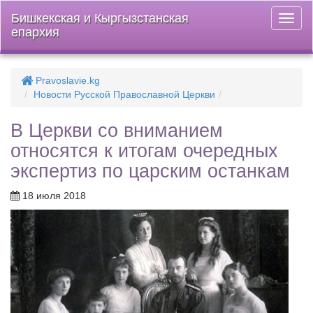
Бишкекская и Кыргызстанская
Откры
епархия
меню
Pravoslavie.kg
Новости Русской Православной Церкви
В Церкви со вниманием
относятся к итогам очередных
экспертиз по царским останкам
18 июля 2018