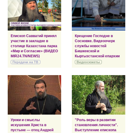
Епископ Савватий принял
Крещение Господне в
участие в закладке в
Сосновке. Видеоочерк
столице Казахстана парка
службы новостей
«Мир и Согласие» (ВИДЕО
Бишкекской и
MIR24.TN/NEWS)
Кыргызстанской епархии
Передачи на ТВ
Видеосюжеты
Уроки и смыслы
"Роль веры в развитии
искушения Христа в
становления личности".
пустыне — отец Андрей
Выступление епископа