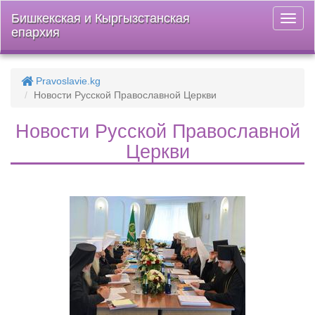
Бишкекская и Кыргызстанская
Откры
епархия
меню
Pravoslavie.kg
Новости Русской Православной Церкви
Новости Русской Православной
Церкви