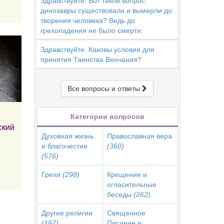
Здравствуйте. Вот такой вопрос:
динозавры существовали и вымерли до
творения человека? Ведь до
грехопадения не было смерти.
Здравствуйте. Каковы условия для
принятия Таинства Венчания?
Все вопросы и ответы
Категории вопросов
СКИЙ
Духовная жизнь
Православная вера
и благочестие
(360)
(576)
Грехи
(298)
Крещение и
огласительные
беседы
(262)
Другие религии
Священное
(197)
Писание и