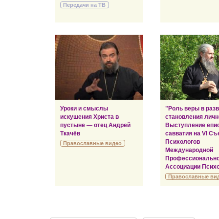
Передачи на ТВ
Уроки и смыслы
"Роль веры в раз
искушения Христа в
становления личн
пустыне — отец Андрей
Выступление епи
Ткачёв
савватия на VI Съ
Психологов
Православные видео
Международной
Профессиональн
Ассоциации Психо
Православные ви