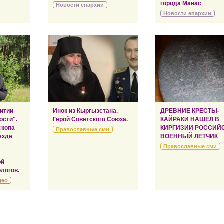
города Манас
Новости епархии
Новости епархии
витии
Инок из Кыргызстана.
ДРЕВНИЕ КРЕСТЫ-
ости".
Герой Советского Союза.
КАЙРАКИ НАШЕЛ В
скопа
КИРГИЗИИ РОССИЙ
Православные сми
езде
ВОЕННЫЙ ЛЕТЧИК
Православные сми
ой
логов.
део