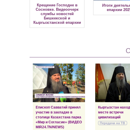
Крещение Господне в
Итоги деятель
Сосновке. Видеоочерк
епархии 2025
службы новостей
Бишкекской и
Кыргызстанской епархии
С
Епископ Савватий принял
Кыргызстан наход
участие в закладке в
месте встречи
столице Казахстана парка
цивилизаций
«Мир и Согласие» (ВИДЕО
Передачи на ТВ
MIR24.TN/NEWS)