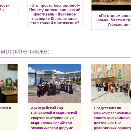
ности
«Это просто бесподобно!»
 г.
Почему детско-юношеский
фестиваль «Духовное
«По стопам апос
наследие Кыргызстана»
Фомы. Место встр
стал точкой притяжения?
Узбекистан»
мотрите также:
ится в
Архиерейский хор
Представители
Бишкекской и Кыргызской
Межконфессиональн
епархии выступил на VIII
совета ознакомились
Кыргызско-Российском
деятельностью
экономическом форуме
религиозных органи