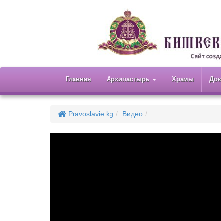
Главная
Архипастырь
Храмы
До
Pravoslavie.kg
Видео