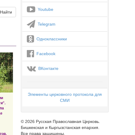
Youtube
Найти
Telegram
Одноклассники
Facebook
ВКонтакте
Элементы церковного протокола для
ии
СМИ
и".
па
де
© 2026 Русская Православная Церковь.
Бишкекская и Кыргызстанская епархия.
Все права защищены.
гов.