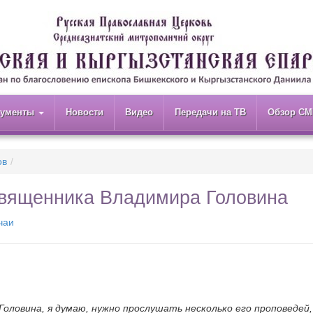
кументы
Новости
Видео
Передачи на ТВ
Обзор СМ
ов
 священника Владимира Головина
чаи
оловина, я думаю, нужно прослушать несколько его проповедей