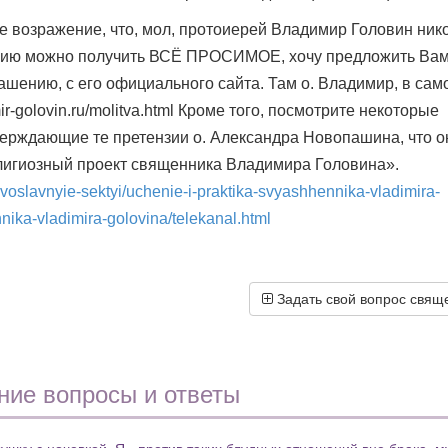
е возражение, что, мол, протоиерей Владимир Головин нико
шению можно получить ВСЁ ПРОСИМОЕ, хочу предложить Ва
ашению, с его официального сайта. Там о. Владимир, в сам
mir-golovin.ru/molitva.html Кроме того, посмотрите некоторые
верждающие те претензии о. Александра Новопашина, что о
лигиозный проект священника Владимира Головина».
ravoslavnyie-sektyi/uchenie-i-praktika-svyashhennika-vladimira-
nika-vladimira-golovina/telekanal.html
Задать свой вопрос свящ
ние вопросы и ответы