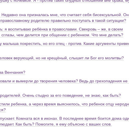
ушку с ночевкой. Я - против таких блудных отношений вне брака, м
. Недавно она призналась мне, что считает себя бисексуальной. Он
ак православному родителю правильно поступать в такой ситуации?
ь: я воспитываю ребёнка в православии. Свекровь – же, в своем
 сглазы, чем делится при общении с ребенком. Что мне делать?
 малыша покрестить, но его отец - против. Какие аргументы приве
человек верующий, но не крещёный, слышит ли Бог его молитвы?
тва Венчания?
вовали и вымерли до творения человека? Ведь до грехопадения не
 родителей. Очень стыдно за его поведение, не знаю, как быть?
стили ребенка, а через время выяснилось, что ребенок отцу неродн
ся?
ропускает. Комната вся в иконах. В последнее время боится дома од
аблюдает. Как быть? Помогите, я ему объясню с ваших слов.