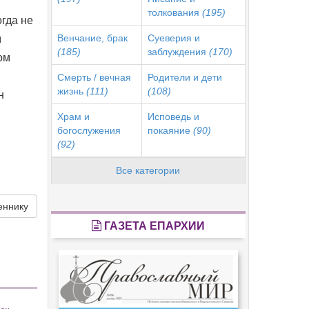
толкования
(195)
гда не
Венчание, брак
Суеверия и
м
(185)
заблуждения
(170)
ом
Смерть / вечная
Родители и дети
жизнь
(111)
(108)
н
Храм и
Исповедь и
богослужения
покаяние
(90)
(92)
Все категории
еннику
ГАЗЕТА ЕПАРХИИ