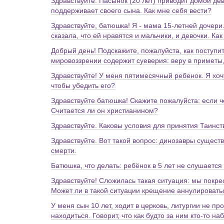
Здравствуйте. Пасынок (20 лет) приводит домой дев
поддерживает своего сына. Как мне себя вести?
Здравствуйте, батюшка! Я - мама 15-летней дочери
сказала, что ей нравятся и мальчики, и девочки. К
Добрый день! Подскажите, пожалуйста, как поступит
мировоззрении содержит суеверия: веру в приметы,
Здравствуйте! У меня пятимесячный ребенок. Я хочу
чтобы убедить его?
Здравствуйте батюшка! Скажите пожалуйста: если 
Считается ли он христианином?
Здравствуйте. Каковы условия для принятия Таинс
Здравствуйте. Вот такой вопрос: динозавры сущест
смерти.
Батюшка, что делать: ребёнок в 5 лет не слушается
Здравствуйте! Сложилась такая ситуация: мы покре
Может ли в такой ситуации крещение аннулировать
У меня сын 10 лет, ходит в церковь, литургии не п
находиться. Говорит, что как будто за ним кто-то н