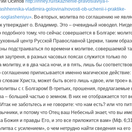
гий Осипов
http://iriney.ru/iskazhenie-pravoslaviya-i-
ashhennika-vladimira-golovina/novosti-ob-uchenii-i-praktike-
o-soglasheniyu»
. Во-вторых, молитва по соглашению не явля
к утверждает о. Владимир. Это – очевидный новодел. Нигде
подобного тому, что сейчас совершается в Болгаре: молит
уховный центр Русской Православной Церкви, таким образ
жны подстраиваться по времени к молитве, совершаемой та
я заутреня, в разных часовых поясах служится только по
 молитву, и в два часа ночи, и в пять, лишь бы соответство
по соглашению приписывается именно магическое действие:
 словам Христа, может быть всего лишь «двое, или трое» в
 молитвы с г. Болгаром! В-третьих, прошения, предлагаемые 
а – большей частью о земном. В них не отображается тот в
Итак не заботьтесь и не говорите: что нам есть? или что пит
язычники, и потому что Отец ваш Небесный знает, что вы им
 Божия и правды Его, и это все приложится вам» (Мф. 6;31 
литва с усилением», о чем нетрудно найти сведения на его 