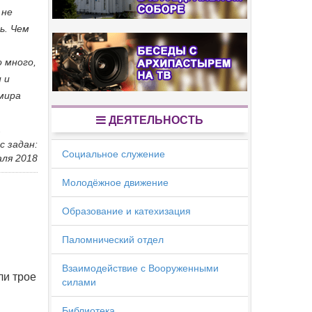
 не
ь. Чем
о много,
 и
имира
ДЕЯТЕЛЬНОСТЬ
.
с задан:
Социальное служение
аля 2018
Молодёжное движение
Образование и катехизация
Паломнический отдел
Взаимодействие с Вооруженными
ли трое
силами
Библиотека