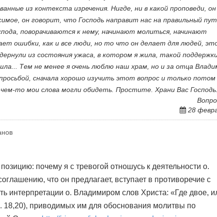
ванные из контекста изречения. Нигде, ни в какой проповеди, он
имое, он говорит, что Господь направит нас на правильный пут
спода, поворачиваются к нему, начинают молиться, начинают
кает ошибки, как и все люди, но то что он делает для людей, эт
дернули из состояния ужаса, в котором я жила, такой поддержки
шла... Тем не менее я очень люблю наш храм, но и за отца Влад
 просьбой, сначала хорошо изучить этот вопрос и только потом
чем-то мои слова могли обидеть. Простите. Храни Вас Господь
Вопро
28 февр
анов
озицию: почему я с тревогой отношусь к деятельности о.
оглашению, что он предлагает, вступает в противоречие с
ь интерпретации о. Владимиром слов Христа: «Где двое, и
. 18,20), приводимых им для обоснования молитвы по