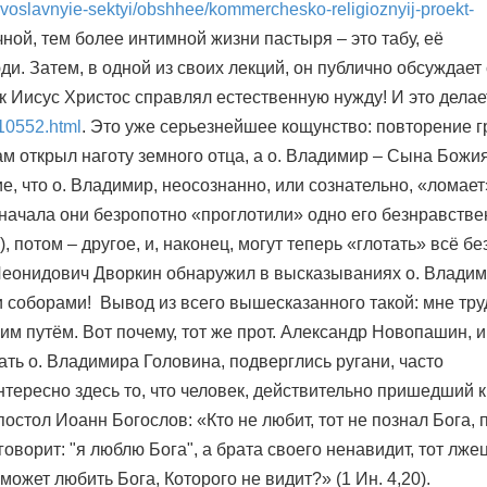
pravoslavnyie-sektyi/obshhee/kommerchesko-religioznyij-proekt-
ной, тем более интимной жизни пастыря – это табу, её
и. Затем, в одной из своих лекций, он публично обсуждает 
к Иисус Христос справлял естественную нужду! И это делае
110552.html
. Это уже серьезнейшее кощунство: повторение г
ам открыл наготу земного отца, а о. Владимир – Сына Божия
е, что о. Владимир, неосознанно, или сознательно, «ломает
начала они безропотно «проглотили» одно его безнравств
, потом – другое, и, наконец, могут теперь «глотать» всё бе
 Леонидович Дворкин обнаружил в высказываниях о. Влади
 соборами! Вывод из всего вышесказанного такой: мне тру
им путём. Вот почему, тот же прот. Александр Новопашин, и
ть о. Владимира Головина, подверглись ругани, часто
тересно здесь то, что человек, действительно пришедший к 
постол Иоанн Богослов: «Кто не любит, тот не познал Бога, 
 говорит: "я люблю Бога", а брата своего ненавидит, тот лжец
может любить Бога, Которого не видит?» (1 Ин. 4,20).