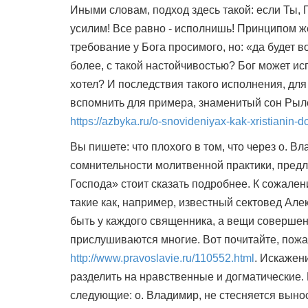
Иными словам, подход здесь такой: если Ты, 
усилим! Все равно - исполнишь! Принципом ж
требование у Бога просимого, но: «да будет в
более, с такой настойчивостью? Бог может исп
хотел? И последствия такого исполнения, дл
вспомнить для примера, знаменитый сон Рыл
https://azbyka.ru/o-snovideniyax-kak-xristianin
Вы пишете: что плохого в том, что через о. 
сомнительности молитвенной практики, предл
Господа» стоит сказать подробнее. К сожален
такие как, например, известный сектовед Але
быть у каждого священника, а вещи совершен
прислушиваются многие. Вот почитайте, пожа
http://www.pravoslavie.ru/110552.html
. Искажен
разделить на нравственные и догматические.
следующие: о. Владимир, не стесняется выно