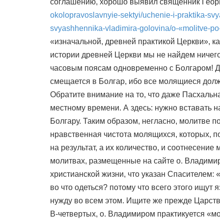
соглашению, хорошо выявил священник Геор
okolopravoslavnyie-sektyi/uchenie-i-praktika-svy
svyashhennika-vladimira-golovina/o-«molitve-p
«изначальной, древней практикой Церкви», ка
истории древней Церкви мы не найдем ничего 
часовым поясам одновременно с Болгаром! Д
смещается в Болгар, ибо все молящиеся дол
Обратите внимание на то, что даже Пасхальна
местному времени. А здесь: нужно вставать на
Болгару. Таким образом, негласно, молитве 
нравственная чистота молящихся, которых, по
на результат, а их количество, и соотнесение
молитвах, размещенные на сайте о. Владимир
христианской жизни, что указан Спасителем: «
во что одеться? потому что всего этого ищут 
нужду во всем этом. Ищите же прежде Царства
В-четвертых, о. Владимиром практикуется «мо