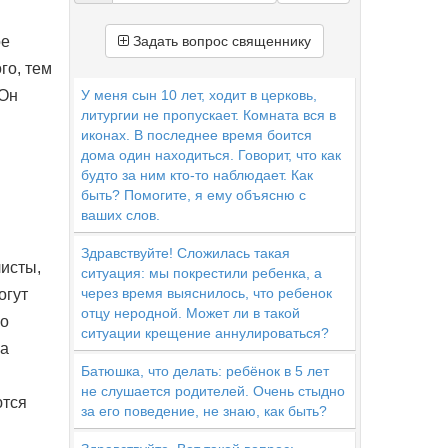
ое
Задать вопрос священнику
го, тем
 Он
У меня сын 10 лет, ходит в церковь,
литургии не пропускает. Комната вся в
иконах. В последнее время боится
дома один находиться. Говорит, что как
будто за ним кто-то наблюдает. Как
быть? Помогите, я ему объясню с
ваших слов.
Здравствуйте! Сложилась такая
листы,
ситуация: мы покрестили ребенка, а
через время выяснилось, что ребенок
огут
отцу неродной. Может ли в такой
го
ситуации крещение аннулироваться?
ра
Батюшка, что делать: ребёнок в 5 лет
не слушается родителей. Очень стыдно
ются
за его поведение, не знаю, как быть?