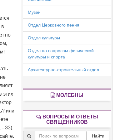
Музей
ется
Отдел Церковного пения
 в
ся по
Отдел культуры
ом,
Отдел по вопросам физической
м!
культуры и спорта
вать
Архитектурно-строительный отдел
 не
лияет
в этих
МОЛЕБНЫ
ектор
ь? или
ВОПРОСЫ И ОТВЕТЫ
еете
СВЯЩЕННИКОВ
- 33).
сайте.
Найти