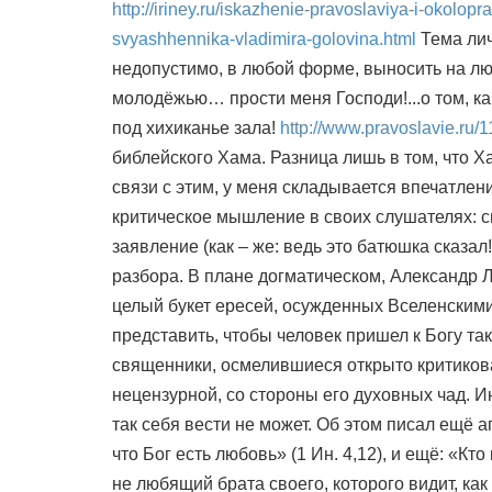
http://iriney.ru/iskazhenie-pravoslaviya-i-okolo
svyashhennika-vladimira-golovina.html
Тема лич
недопустимо, в любой форме, выносить на люд
молодёжью… прости меня Господи!...о том, ка
под хихиканье зала!
http://www.pravoslavie.ru/
библейского Хама. Разница лишь в том, что Х
связи с этим, у меня складывается впечатлени
критическое мышление в своих слушателях: с
заявление (как – же: ведь это батюшка сказал!)
разбора. В плане догматическом, Александр
целый букет ересей, осужденных Вселенскими
представить, чтобы человек пришел к Богу так
священники, осмелившиеся открыто критикова
нецензурной, со стороны его духовных чад. Ин
так себя вести не может. Об этом писал ещё а
что Бог есть любовь» (1 Ин. 4,12), и ещё: «Кто
не любящий брата своего, которого видит, как 