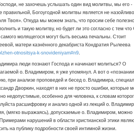
Господи, не захочешь услышать один вид молитвы, мы его -
е правильной, Богоугодной молитвы является не назойлив
оля Твоя». Откуда мы можем знать, что просим себе полезно
олнить и такую молитву, но будет ли это согласно с тем что
я самого молящегося могут быть весьма печальны. Стоит
еевой, матери казнённого декабриста Кондратия Рылеева
-dolzhen-otnositsya-k-snovideniyam#n9
.
Владимира люди познают Господа и начинают молиться? О
агаемой о. Владимиром, я уже упомянул. А вот о «познании
ию, при анализе проповедей и бесед о. Владимира, специа
ксандр Дворкин, находят в них не просто ошибки, которые м
но недопустимые, особенно для человека, к словам которо
луйста расшифровку и анализ одной из лекций о. Владими
ия, (мягко выражаясь), допускаемые о. Владимиром, можно
 Примерами нарушений в области христианской этики явля
сить на публику подробности своей интимной жизни.