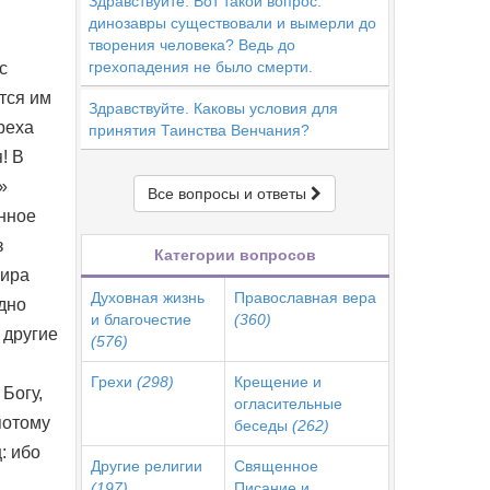
Здравствуйте. Вот такой вопрос:
динозавры существовали и вымерли до
творения человека? Ведь до
грехопадения не было смерти.
с
тся им
Здравствуйте. Каковы условия для
реха
принятия Таинства Венчания?
! В
»
Все вопросы и ответы
енное
з
Категории вопросов
мира
Духовная жизнь
Православная вера
дно
и благочестие
(360)
 другие
(576)
Грехи
(298)
Крещение и
Богу,
огласительные
потому
беседы
(262)
: ибо
Другие религии
Священное
(197)
Писание и