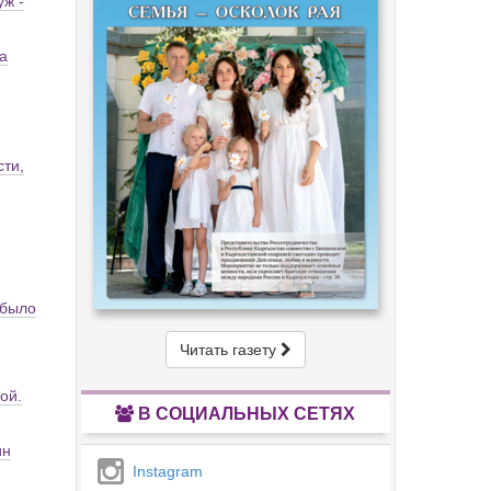
уж -
а
сти,
 было
Читать газету
ой.
В СОЦИАЛЬНЫХ СЕТЯХ
ин
Instagram