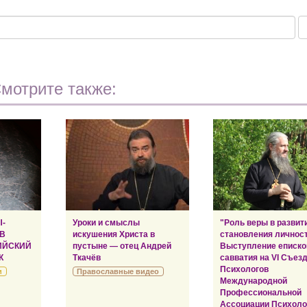
мотрите также:
Ы-
Уроки и смыслы
"Роль веры в развит
 В
искушения Христа в
становления личност
ИЙСКИЙ
пустыне — отец Андрей
Выступление еписко
К
Ткачёв
савватия на VI Съез
Психологов
и
Православные видео
Международной
Профессиональной
Ассоциации Психоло